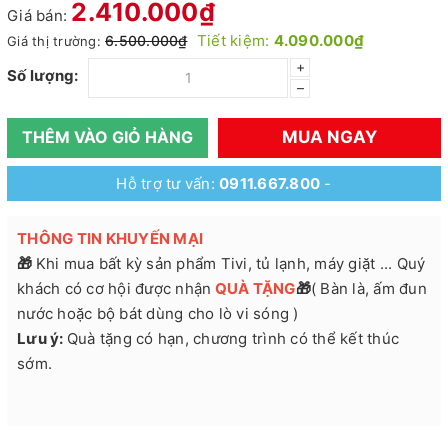
2.410.000₫
Giá bán:
Tiết kiệm:
4.090.000₫
6.500.000₫
Giá thị trường:
+
Số lượng:
–
MUA NGAY
THÊM VÀO GIỎ HÀNG
Hỗ trợ tư vấn:
0911.667.800
-
THÔNG TIN KHUYẾN MẠI
🎁
Khi mua bất kỳ sản phẩm Tivi, tủ lạnh, máy giặt ... Quý
khách có cơ hội được nhận
QUÀ
TẶNG
🎁
( Bàn là, ấm đun
nước hoặc bộ bát dùng cho lò vi sóng )
Lưu ý:
Quà tặng có hạn, chương trình có thể kết thúc
sớm.