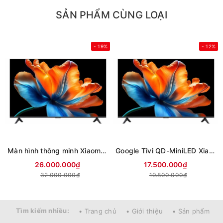
SẢN PHẨM CÙNG LOẠI
- 19%
- 12%
Màn hình thông minh Xiaomi 4K 85 inch Smart Display S L85MC-STWN (Mới 2026)
Google Tivi QD-MiniLED Xiaomi S 4K 75 inch L75MC-SSEA (Mới 2026)
26.000.000₫
17.500.000₫
32.000.000₫
19.800.000₫
Tìm kiếm nhiều:
• Trang chủ
• Giới thiệu
• Sản phẩm