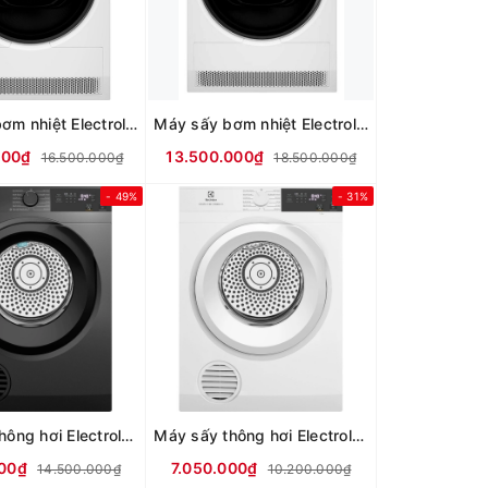
Máy sấy bơm nhiệt Electrolux UltimateCare 8 kg EDH803J5WC
Máy sấy bơm nhiệt Electrolux UltimateCare 9 kg EDH903R7WC
000₫
13.500.000₫
16.500.000₫
18.500.000₫
- 49%
- 31%
Máy sấy thông hơi Electrolux UltimateCare 9 kg EDS904N3SC
Máy sấy thông hơi Electrolux UltimateCare 9 kg EDV904H3WC
000₫
7.050.000₫
14.500.000₫
10.200.000₫