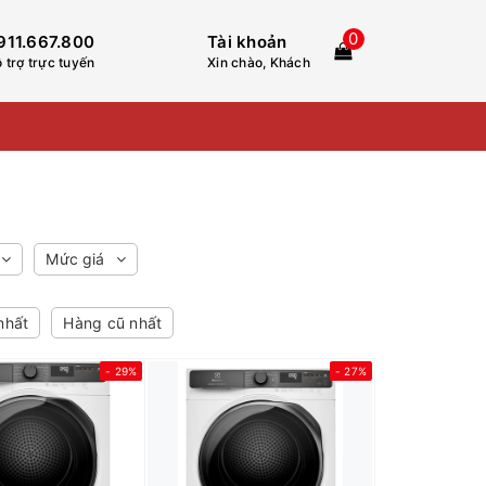
0
911.667.800
Tài khoản
 trợ trực tuyến
Xin chào, Khách
Mức giá
nhất
Hàng cũ nhất
- 29%
- 27%