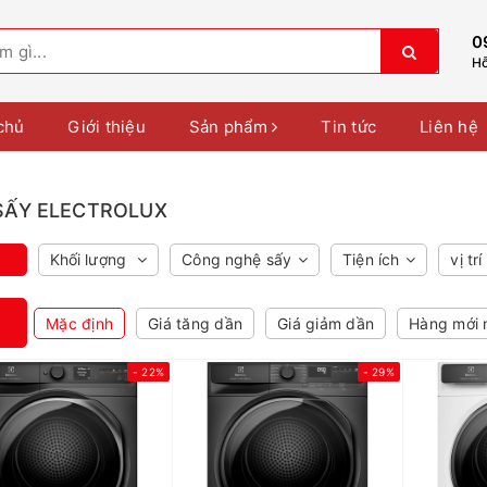
0
Hỗ
chủ
Giới thiệu
Sản phẩm
Tin tức
Liên hệ
SẤY ELECTROLUX
Khối lượng
Công nghệ sấy
Tiện ích
vị trí
Mặc định
Giá tăng dần
Giá giảm dần
Hàng mới 
- 22%
- 29%