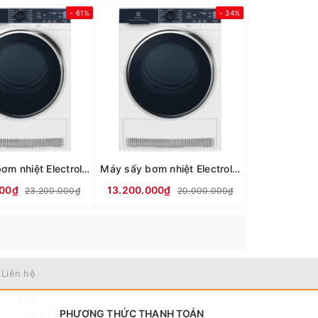
- 61%
- 34%
Máy sấy bơm nhiệt Electrolux Inverter 9 kg EDH903R9WB
Máy sấy bơm nhiệt Electrolux 8 kg EDH803Q7WB
000₫
13.200.000₫
23.200.000₫
20.000.000₫
 Liên hệ
PHƯƠNG THỨC THANH TOÁN