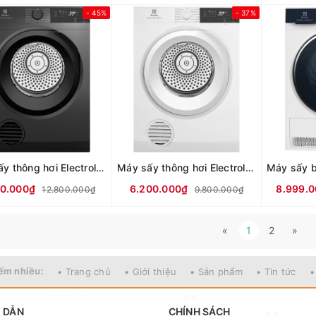
- 45%
- 37%
Máy sấy thông hơi Electrolux UltimateCare 9 kg EDV904N3SC
Máy sấy thông hơi Electrolux UltimateCare 8 kg EDV804H3WC
40.000₫
6.200.000₫
8.999.
12.800.000₫
9.800.000₫
«
1
2
»
ếm nhiều:
• Trang chủ
• Giới thiệu
• Sản phẩm
• Tin tức
•
 DẪN
CHÍNH SÁCH