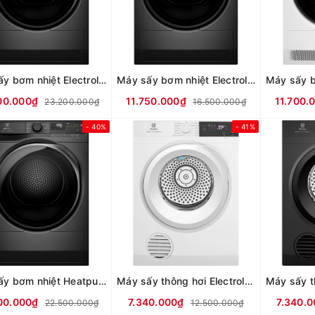
Máy sấy bơm nhiệt Electrolux UltimateCare 9 kg EDH902R9SC
Máy sấy bơm nhiệt Electrolux UltimateCare 8 kg EDH803J5SC
00.000₫
11.750.000₫
11.700.
23.200.000₫
16.500.000₫
- 40%
- 41%
Máy sấy bơm nhiệt Heatpump Inverter Electrolux 9kg EDH903R7SC
Máy sấy thông hơi Electrolux UltimateCare 9 kg EDS904H3WC
00.000₫
7.340.000₫
7.340.
22.500.000₫
12.500.000₫