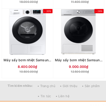
18.000.000₫
11.400.000₫
- 20%
- 28%
Máy sấy bơm nhiệt Samsung 9 Kg DV90TA240AE/SV
Máy sấy bơm nhiệt Samsung Bespoke AI 9 kg DV90BB9440GH/SV
8.400.000₫
9.000.000₫
10.500.000₫
12.500.000₫
Tìm kiếm nhiều:
• Trang chủ
• Giới thiệu
• Sản phẩm
• Tin tức
• Liên hệ