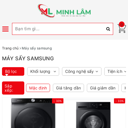
0
Toggle
navigation
Trang chủ
Máy sấy samsung
MÁY SẤY SAMSUNG
Bộ lọc
Khối lượng
Công nghệ sấy
Tiện ích
Sắp
Mặc định
Giá tăng dần
Giá giảm dần
H
xếp:
- 33%
- 33%