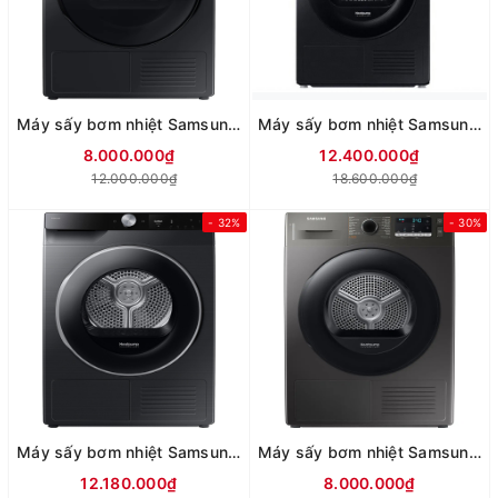
Máy sấy bơm nhiệt Samsung 9 Kg DV90T7240BB/SV
Máy sấy bơm nhiệt Samsung 10 Kg DV10BB9440GBSV (Mới 2025)
8.000.000₫
12.400.000₫
12.000.000₫
18.600.000₫
- 32%
- 30%
Máy sấy bơm nhiệt Samsung 9 kg DV90T6240LB/SV
Máy sấy bơm nhiệt Samsung 9 kg DV90TA240AX/SV
12.180.000₫
8.000.000₫