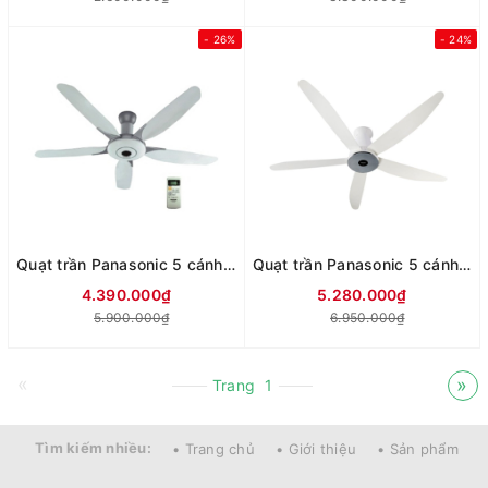
- 26%
- 24%
Quạt trần Panasonic 5 cánh F-60WWK
Quạt trần Panasonic 5 cánh F-60XDN (2 màu đen/trắng)
4.390.000₫
5.280.000₫
5.900.000₫
6.950.000₫
«
»
Trang
1
Tìm kiếm nhiều:
• Trang chủ
• Giới thiệu
• Sản phẩm