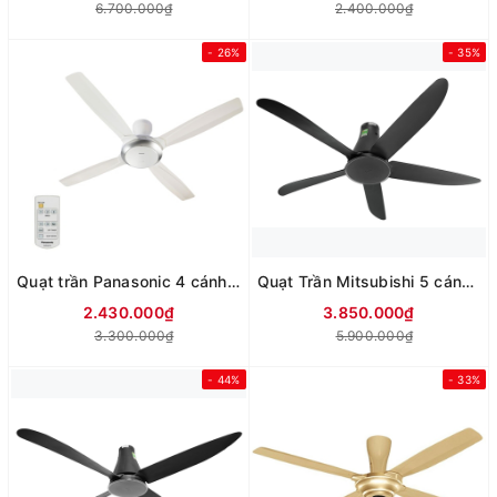
6.700.000₫
2.400.000₫
- 26%
- 35%
Quạt trần Panasonic 4 cánh F-56XPG-W
Quạt Trần Mitsubishi 5 cánh C56-RA5
2.430.000₫
3.850.000₫
3.300.000₫
5.900.000₫
- 44%
- 33%