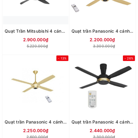
Quạt Trần Mitsubishi 4 cánh C56-RA4 (Xám đậm)
Quạt trần Panasonic 4 cánh F-56MPG-S/GO (màu bạc/ màu vàng)
2.900.000₫
2.200.000₫
5.220.000₫
3.300.000₫
- 13%
- 26%
Quạt trần Panasonic 4 cánh F-56MZG (2 màu vàng/xám)
Quạt trần Panasonic 4 cánh F-56XPG
2.250.000₫
2.440.000₫
2.600.000₫
3.300.000₫