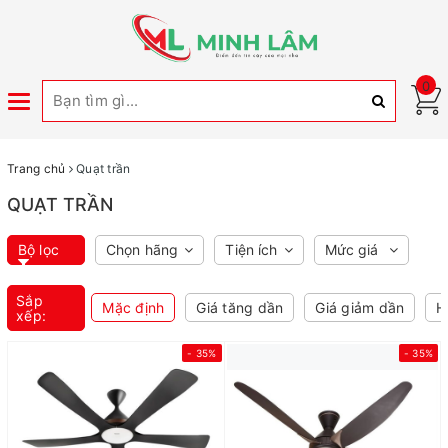
0
Toggle
navigation
Trang chủ
Quạt trần
QUẠT TRẦN
Bộ lọc
Chọn hãng
Tiện ích
Mức giá
Sắp
Mặc định
Giá tăng dần
Giá giảm dần
H
xếp:
- 35%
- 35%