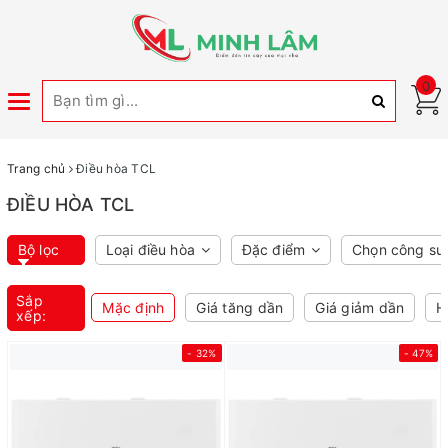
0
Toggle
navigation
Trang chủ
Điều hòa TCL
ĐIỀU HÒA TCL
Bộ lọc
Loại điều hòa
Đặc điểm
Chọn công su
Sắp
Mặc định
Giá tăng dần
Giá giảm dần
H
xếp:
- 32%
- 47%