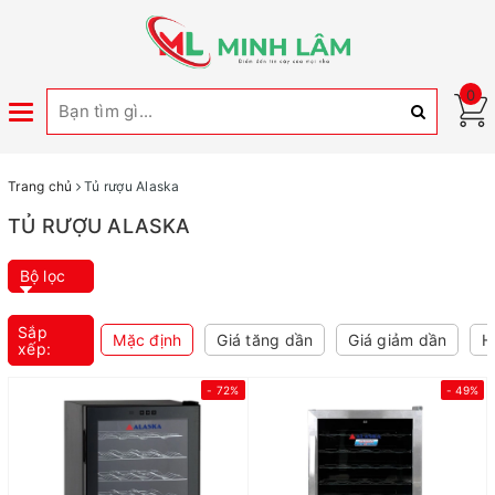
0
Toggle
navigation
Trang chủ
Tủ rượu Alaska
TỦ RƯỢU ALASKA
Bộ lọc
Sắp
Mặc định
Giá tăng dần
Giá giảm dần
H
xếp:
- 72%
- 49%