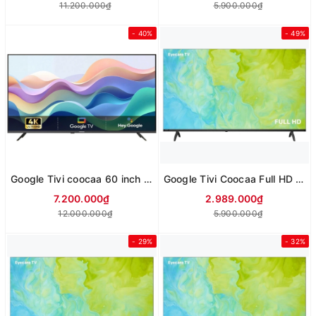
11.200.000₫
5.900.000₫
- 40%
- 49%
Google Tivi coocaa 60 inch 4K UHD 60Y79 (Mới 2025)
Google Tivi Coocaa Full HD 32 Inch 32Z73
7.200.000₫
2.989.000₫
12.000.000₫
5.900.000₫
- 29%
- 32%