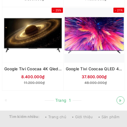
- 25%
- 21%
Google Tivi Coocaa 4K Qled 55 inch 55Y73 pro 2024
Google Tivi Coocaa QLED 4K 100 Inch 100A5D
8.400.000₫
37.800.000₫
11.200.000₫
48.000.000₫
«
»
Trang
1
Tìm kiếm nhiều:
• Trang chủ
• Giới thiệu
• Sản phẩm