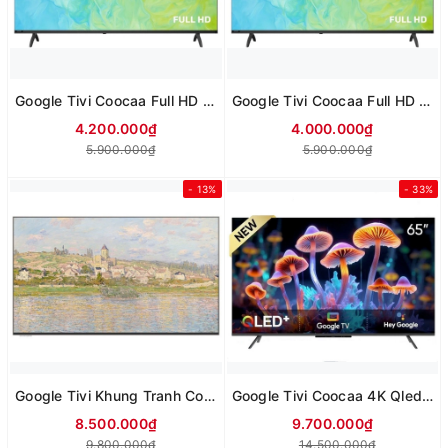
Google Tivi Coocaa Full HD 40 Inch 40Z73
Google Tivi Coocaa Full HD 43 Inch 43Z73
4.200.000₫
4.000.000₫
5.900.000₫
5.900.000₫
- 13%
- 33%
Google Tivi Khung Tranh Coocaa 55 inch 55LN7000G
Google Tivi Coocaa 4K Qled 55 inch 65Y73 pro 2024
8.500.000₫
9.700.000₫
9.800.000₫
14.500.000₫