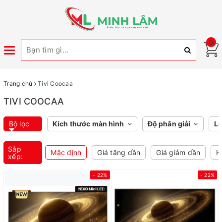
0
Toggle
navigation
Trang chủ
Tivi Coocaa
TIVI COOCAA
Bộ lọc
Kích thước màn hình
Độ phân giải
Lo
Sắp
Mặc định
Giá tăng dần
Giá giảm dần
H
xếp:
- 22%
- 22%