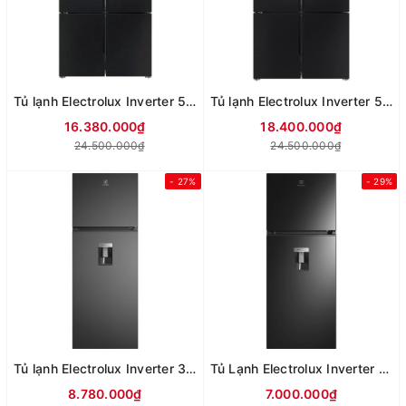
Tủ lạnh Electrolux Inverter 564 lít Multi Door EQE5700B-B
Tủ lạnh Electrolux Inverter 562 lít Multi Door EQE5760B-B
16.380.000₫
18.400.000₫
24.500.000₫
24.500.000₫
- 27%
- 29%
Tủ lạnh Electrolux Inverter 341 lít ETB3460L-B
Tủ Lạnh Electrolux Inverter 312 Lít ETB3440M-H
8.780.000₫
7.000.000₫