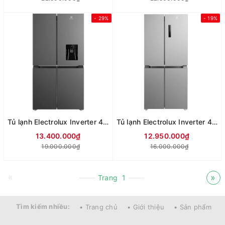
- 29%
- 19%
Tủ lạnh Electrolux Inverter 492 lít Multi Door EQE4960A-B
Tủ lạnh Electrolux Inverter 496 lít Multi Door EQE4900A-A
13.400.000₫
12.950.000₫
19.000.000₫
16.000.000₫
«
»
Trang
1
Tìm kiếm nhiều:
• Trang chủ
• Giới thiệu
• Sản phẩm