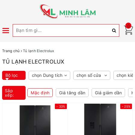
0
Toggle
navigation
Trang chủ
Tủ lạnh Electrolux
TỦ LẠNH ELECTROLUX
Bộ lọc
chọn Dung tích
chọn số cửa
chọn kiể
Sắp
Mặc định
Giá tăng dần
Giá giảm dần
H
xếp:
- 33%
- 25%