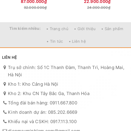
87.000.000₫
22.900.000₫
92.000.000₫
24.000.000₫
Tìm kiếm nhiều:
• Trang chủ
• Giới thiệu
• Sản phẩm
• Tin tức
• Liên hệ
LIÊN HỆ
Trụ sở chính: Số 1C Thanh Đàm, Thanh Trì, Hoàng Mai,
Hà Nội
Kho 1: Kho Cảng Hà Nội
Kho 2: Khu CN Tây Bắc Ga, Thanh Hóa
Tổng đài bán hàng: 0911.667.800
Kinh doanh dự án: 085.202.6669
Khiếu nại và CSKH: 0917.113.100
dienmayminhlam.com@gmail.com