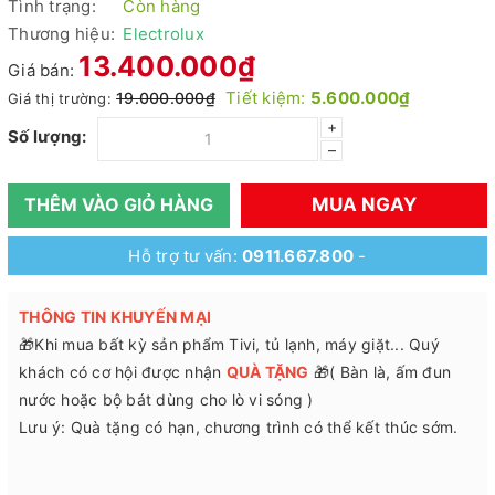
Tình trạng:
Còn hàng
Thương hiệu:
Electrolux
13.400.000₫
Giá bán:
Tiết kiệm:
5.600.000₫
19.000.000₫
Giá thị trường:
+
Số lượng:
–
MUA NGAY
THÊM VÀO GIỎ HÀNG
Hỗ trợ tư vấn:
0911.667.800
-
THÔNG TIN KHUYẾN MẠI
🎁Khi mua bất kỳ sản phẩm Tivi, tủ lạnh, máy giặt... Quý
khách có cơ hội được nhận
QUÀ TẶNG
🎁( Bàn là, ấm đun
nước hoặc bộ bát dùng cho lò vi sóng )
Lưu ý: Quà tặng có hạn, chương trình có thể kết thúc sớm.