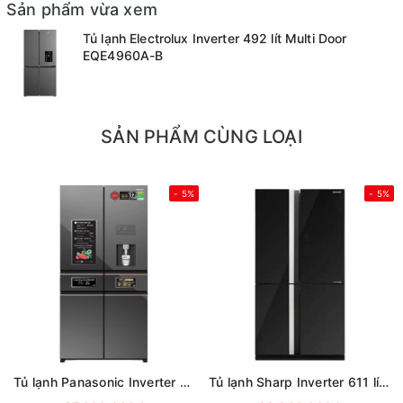
Sản phẩm vừa xem
Tủ lạnh Electrolux Inverter 492 lít Multi Door
EQE4960A-B
SẢN PHẨM CÙNG LOẠI
- 5%
- 5%
Tủ lạnh Panasonic Inverter 650 lít PRIME+ Edition Multi Door NR-WY720ZMMV
Tủ lạnh Sharp Inverter 611 lít Multi Door SJ-FXPI700VG-BK