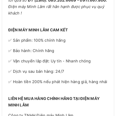
tôi qua số
ĐT (Zalo): 085.202.6669 - 0911.667.800.
Điện máy Minh Lâm rất hân hạnh được phục vụ quý
khách !
ĐIỆN MÁY MINH LÂM CAM KẾT
✅ Sản phẩm: 100% chính hãng
✅ Bảo hành: Chính hãng
✅ Vận chuyển lắp đặt: Uy tín - Nhanh chóng
✅ Dịch vụ sau bán hàng: 24/7
✅ Hoàn tiền 200% nếu phát hiện hàng giả, hàng nhái
LIÊN HỆ MUA HÀNG CHÍNH HÃNG TẠI ĐIỆN MÁY
MINH LÂM
Công ty TNHH Điện máy Minh Lâm