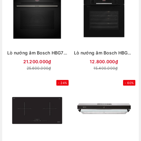
Lò nướng âm Bosch HBG7341B1 71 lít
Lò nướng âm Bosch HBG536ES3 71 lít
21.200.000₫
12.800.000₫
25.600.000₫
15.400.000₫
- 24%
- 60%