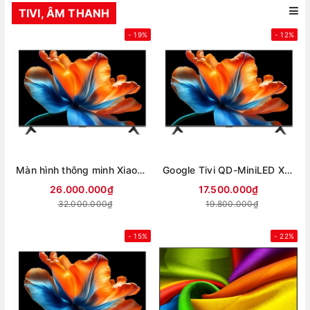
TIVI, ÂM THANH
- 19%
- 12%
Màn hình thông minh Xiaomi 4K 85 inch Smart Display S L85MC-STWN (Mới 2026)
Google Tivi QD-MiniLED Xiaomi S 4K 75 inch L75MC-SSEA (Mới 2026)
26.000.000₫
17.500.000₫
32.000.000₫
19.800.000₫
- 15%
- 22%