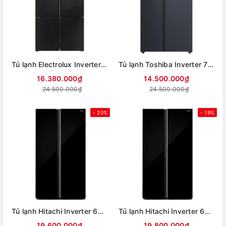
Tủ lạnh Electrolux Inverter 564 lít Multi Door EQE5700B-B
Tủ lạnh Toshiba Inverter 711 lít Side By Side GR-RS910WI-PMV(06)-MG (Mới 2025)
16.380.000₫
14.500.000₫
24.500.000₫
24.500.000₫
- 20%
- 19%
Tủ lạnh Hitachi Inverter 653 lít Side By Side HRSN9713ESAUVN (Mới 2026)
Tủ lạnh Hitachi Inverter 656 lít Side By Side HRSN9713ESUVN (Mới 2026)
19.600.000₫
19.800.000₫