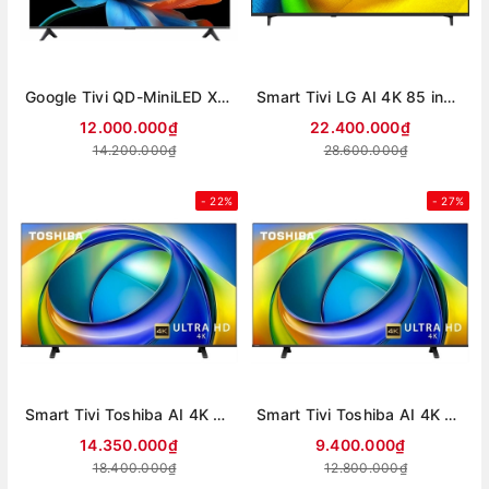
Google Tivi QD-MiniLED Xiaomi S 4K 65 inch L65MC-SSEA
Smart Tivi LG AI 4K 85 inch 85NU855BPSA (Mới 2026)
12.000.000₫
22.400.000₫
14.200.000₫
28.600.000₫
- 22%
- 27%
Smart Tivi Toshiba AI 4K 75 inch 75C350RP
Smart Tivi Toshiba AI 4K 65 inch 65C350RP
14.350.000₫
9.400.000₫
18.400.000₫
12.800.000₫