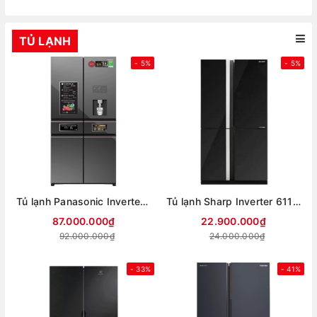
TỦ LẠNH
- 5%
- 5%
Tủ lạnh Panasonic Inverter 650 lít PRIME+ Edition Multi Door NR-WY720ZMMV
Tủ lạnh Sharp Inverter 611 lít Multi Door SJ-FXPI700VG-BK
87.000.000₫
22.900.000₫
92.000.000₫
24.000.000₫
- 33%
- 41%