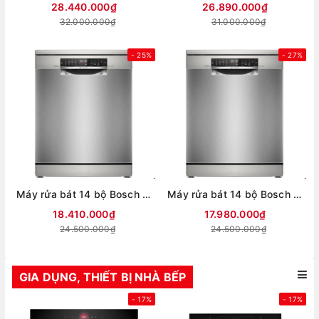
28.440.000₫
26.890.000₫
32.000.000₫
31.000.000₫
- 25%
- 27%
Máy rửa bát 14 bộ Bosch seri 6 SMS6ZCI02P
Máy rửa bát 14 bộ Bosch seri 6 SMS6ZCI00P
18.410.000₫
17.980.000₫
24.500.000₫
24.500.000₫
GIA DỤNG, THIẾT BỊ NHÀ BẾP
- 17%
- 17%