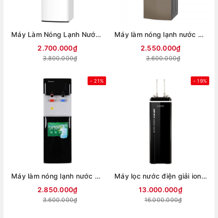
Máy Làm Nóng Lạnh Nước Uống Kangaroo KG59A3
Máy làm nóng lạnh nước uống Kangaroo KG58A3
2.700.000₫
2.550.000₫
3.800.000₫
3.600.000₫
- 21%
- 19%
Máy làm nóng lạnh nước uống Kangaroo KG57A3
Máy lọc nước điện giải ion kiềm hydrogen Mutosi MP-T999
2.850.000₫
13.000.000₫
3.600.000₫
16.000.000₫