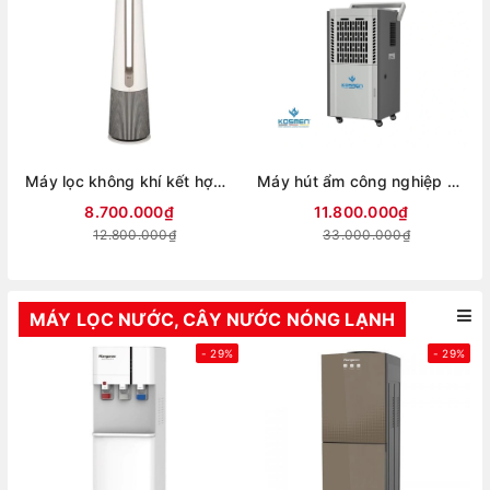
Máy lọc không khí kết hợp quạt LG PuriCare AeroTower FS15GPCJ0.ABAE
Máy hút ẩm công nghiệp Kosmen KM - 90S
8.700.000₫
11.800.000₫
12.800.000₫
33.000.000₫
MÁY LỌC NƯỚC, CÂY NƯỚC NÓNG LẠNH
- 29%
- 29%