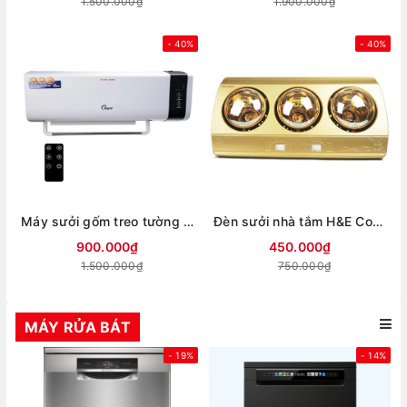
1.500.000₫
1.900.000₫
- 40%
- 40%
Máy sưởi gốm treo tường HARE HR-HT2005
Đèn sưởi nhà tắm H&E Cook 3 bóng HE03D
900.000₫
450.000₫
1.500.000₫
750.000₫
MÁY RỬA BÁT
- 19%
- 14%