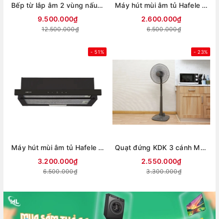
Bếp từ lắp âm 2 vùng nấu Hafele HC-I73241B
Máy hút mùi âm tủ Hafele HC-H7031BB
9.500.000₫
2.600.000₫
12.500.000₫
6.500.000₫
- 51%
- 23%
Máy hút mùi âm tủ Hafele HC-H7031TB
Quạt đứng KDK 3 cánh M40K GY 50W
3.200.000₫
2.550.000₫
6.500.000₫
3.300.000₫