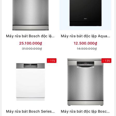
Máy rửa bát Bosch độc lập SMS8TCI04E
Máy rửa bát độc lập Aqua ADWA15-686BK2VN
25.100.000₫
12.500.000₫
31.000.000₫
14.500.000₫
- 11%
- 13%
Máy rửa bát Bosch Series 8 SMI8ZDS81T (Mẫu mới)
Máy rửa bát độc lập Bosch seri 8 SMS8ZDI86M