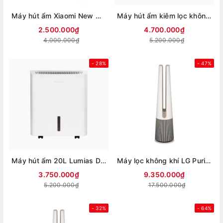
Máy hút ẩm Xiaomi New WideTech 12 lít WDH312ENW1
Máy hút ẩm kiêm lọc không khí 26L Lumias D6S-26L
2.500.000₫
4.700.000₫
4.000.000₫
5.200.000₫
- 28%
- 47%
Máy hút ẩm 20L Lumias D6S-20L
Máy lọc không khí LG PuriCare AeroTower Hit FS15GPBK0.ABAE 40W
3.750.000₫
9.350.000₫
5.200.000₫
17.500.000₫
- 32%
- 64%