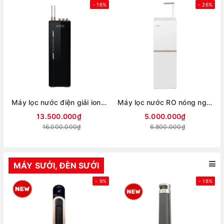
- 16%
- 26%
Máy lọc nước điện giải ion kiềm hydrogen Mutosi MP-T1000
Máy lọc nước RO nóng nguội Hydrogen Toshiba 10 lõi TWP-H2396SVN(W)
13.500.000₫
5.000.000₫
16.000.000₫
6.800.000₫
MÁY SƯỞI, ĐÈN SƯỞI
- 9%
- 18%