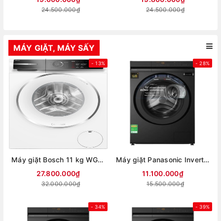
24.500.000₫
24.500.000₫
MÁY GIẶT, MÁY SẤY
- 13%
- 28%
Máy giặt Bosch 11 kg WGB266A90
Máy giặt Panasonic Inverter 12 kg NA-24VDG1BVT (Mới 2026)
27.800.000₫
11.100.000₫
32.000.000₫
15.500.000₫
- 34%
- 39%