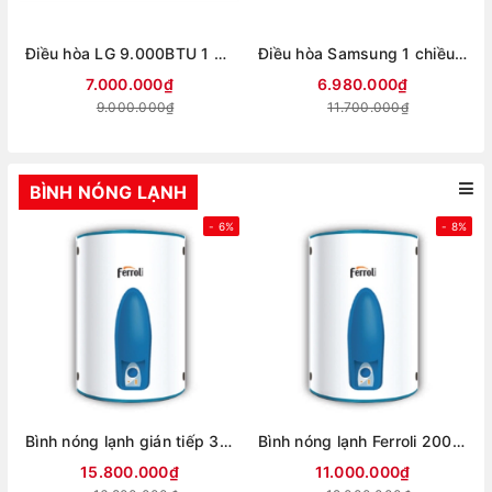
Điều hòa LG 9.000BTU 1 chiều Inverter IEC09M2 mới 2026
Điều hòa Samsung 1 chiều Inverter 1.5HP-12.000BTU AR13DYHZAWKNSV
7.000.000₫
6.980.000₫
9.000.000₫
11.700.000₫
BÌNH NÓNG LẠNH
- 6%
- 8%
Bình nóng lạnh gián tiếp 300 lítFerroli Aqua store
Bình nóng lạnh Ferroli 200 lít AQUA 200L
15.800.000₫
11.000.000₫