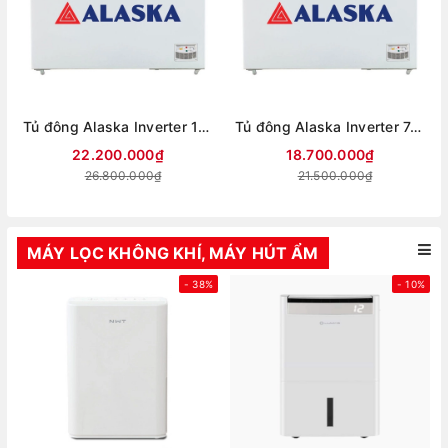
Tủ đông Alaska Inverter 1460 lít HB-1500CI
Tủ đông Alaska Inverter 742 lít HB-1100CI
22.200.000₫
18.700.000₫
26.800.000₫
21.500.000₫
MÁY LỌC KHÔNG KHÍ, MÁY HÚT ẨM
- 38%
- 10%