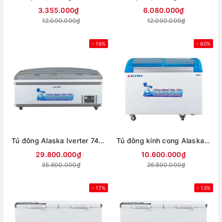
3.355.000₫
6.080.000₫
12.000.000₫
12.000.000₫
- 16%
- 60%
Tủ đông Alaska Iverter 740 lít KN-450
Tủ đông kính cong Alaska Inverter 355 lít KC-203S
29.800.000₫
10.600.000₫
35.600.000₫
26.800.000₫
- 17%
- 13%