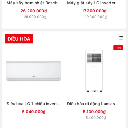
Máy sấy bơm nhiệt Bosch 9 kg WQB245B0SG
Máy giặt sấy LG Inverter giặt 17 kg - sấy 10 kg F2517RNTG
26.200.000₫
17.300.000₫
28.000.000₫
19.000.000₫
ĐIỀU HÒA
- 6%
Điều hòa LG 1 chiều inverter 9000Btu IFC09M1 (mới 2026)
Điều hòa di động Lumias PAC-26
5.040.000₫
5.100.000₫
5.400.000₫