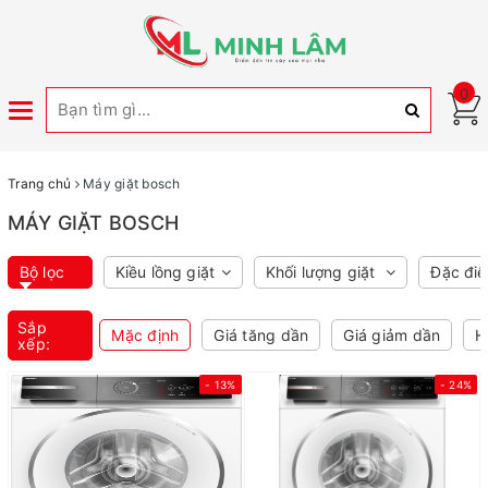
0
Toggle
navigation
Trang chủ
Máy giặt bosch
MÁY GIẶT BOSCH
Bộ lọc
Kiều lồng giặt
Khối lượng giặt
Đặc đi
Sắp
Mặc định
Giá tăng dần
Giá giảm dần
H
xếp:
- 13%
- 24%