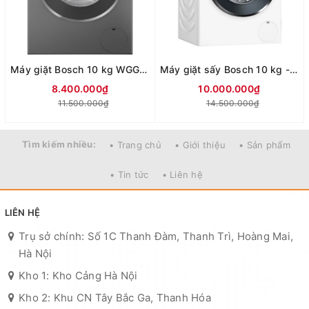
Máy giặt Bosch 10 kg WGG254A0VN
Máy giặt sấy Bosch 10 kg - sấy 6 kg WNA254U0SG
8.400.000₫
10.000.000₫
11.500.000₫
14.500.000₫
Tìm kiếm nhiều:
• Trang chủ
• Giới thiệu
• Sản phẩm
• Tin tức
• Liên hệ
LIÊN HỆ
Trụ sở chính: Số 1C Thanh Đàm, Thanh Trì, Hoàng Mai,
Hà Nội
Kho 1: Kho Cảng Hà Nội
Kho 2: Khu CN Tây Bắc Ga, Thanh Hóa