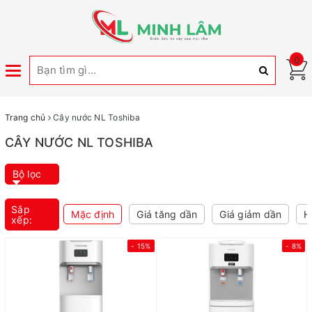
0
Toggle
navigation
Trang chủ
Cây nước NL Toshiba
CÂY NƯỚC NL TOSHIBA
Bộ lọc
Sắp
Mặc định
Giá tăng dần
Giá giảm dần
H
xếp:
- 15%
- 8%