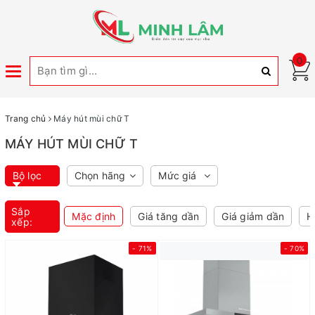
0
Toggle
navigation
Trang chủ
Máy hút mùi chữ T
MÁY HÚT MÙI CHỮ T
Bộ lọc
Chọn hãng
Mức giá
Sắp
Mặc định
Giá tăng dần
Giá giảm dần
H
xếp:
- 71%
- 70%