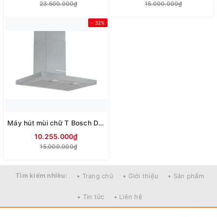
23.500.000₫
15.000.000₫
- 32%
Máy hút mùi chữ T Bosch DWB77CM50 seri 6
10.255.000₫
15.000.000₫
Tìm kiếm nhiều:
• Trang chủ
• Giới thiệu
• Sản phẩm
• Tin tức
• Liên hệ