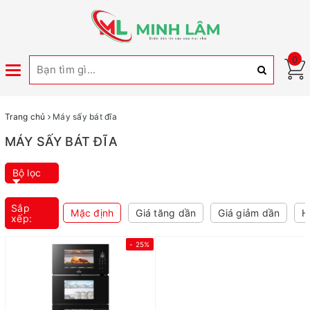
0
Toggle
navigation
Trang chủ
Máy sấy bát đĩa
MÁY SẤY BÁT ĐĨA
Bộ lọc
Sắp
Mặc định
Giá tăng dần
Giá giảm dần
H
xếp:
- 25%