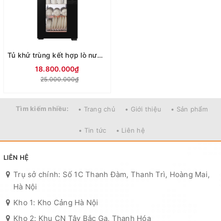
Tủ khử trùng kết hợp lò nướng Kieler KL-TL520
18.800.000₫
25.000.000₫
Tìm kiếm nhiều:
• Trang chủ
• Giới thiệu
• Sản phẩm
• Tin tức
• Liên hệ
LIÊN HỆ
Trụ sở chính: Số 1C Thanh Đàm, Thanh Trì, Hoàng Mai,
Hà Nội
Kho 1: Kho Cảng Hà Nội
Kho 2: Khu CN Tây Bắc Ga, Thanh Hóa