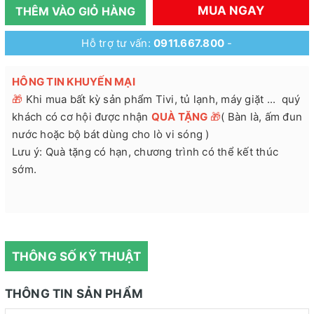
MUA NGAY
THÊM VÀO GIỎ HÀNG
Hỗ trợ tư vấn:
0911.667.800
-
HÔNG TIN KHUYẾN MẠI
🎁
Khi mua bất kỳ sản phẩm Tivi, tủ lạnh, máy giặt ... quý
khách có cơ hội được nhận
QUÀ TẶNG
🎁
( Bàn là, ấm đun
nước hoặc bộ bát dùng cho lò vi sóng )
Lưu ý: Quà tặng có hạn, chương trình có thể kết thúc
sớm.
THÔNG SỐ KỸ THUẬT
THÔNG TIN SẢN PHẨM