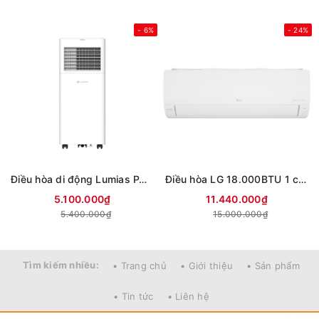
- 6%
- 24%
Điều hòa di động Lumias PAC-26
Điều hòa LG 18.000BTU 1 chiều Inverter IEC18M2 mới 2026
5.100.000₫
11.440.000₫
5.400.000₫
15.000.000₫
Tìm kiếm nhiều:
• Trang chủ
• Giới thiệu
• Sản phẩm
• Tin tức
• Liên hệ