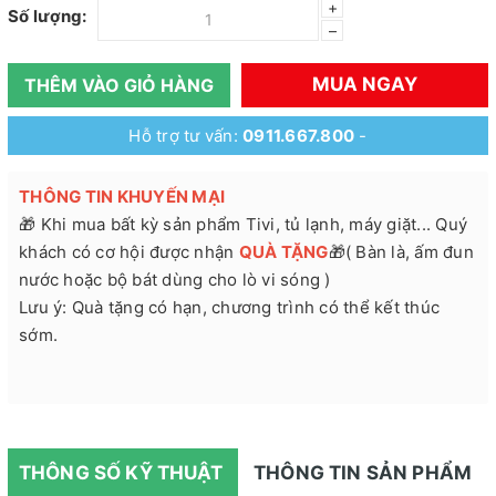
+
Số lượng:
–
MUA NGAY
THÊM VÀO GIỎ HÀNG
Hỗ trợ tư vấn:
0911.667.800
-
THÔNG TIN KHUYẾN MẠI
🎁 Khi mua bất kỳ sản phẩm Tivi, tủ lạnh, máy giặt... Quý
khách có cơ hội được nhận
QUÀ TẶNG
🎁( Bàn là, ấm đun
nước hoặc bộ bát dùng cho lò vi sóng )
Lưu ý: Quà tặng có hạn, chương trình có thể kết thúc
sớm.
THÔNG SỐ KỸ THUẬT
THÔNG TIN SẢN PHẨM