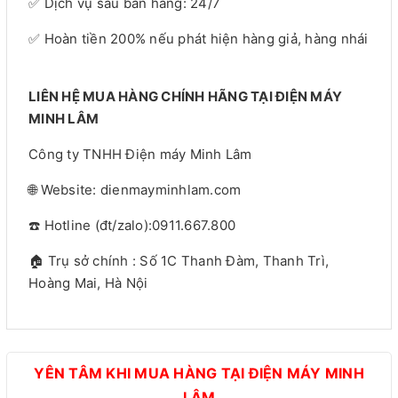
✅ Dịch vụ sau bán hàng: 24/7
✅ Hoàn tiền 200% nếu phát hiện hàng giả, hàng nhái
LIÊN HỆ MUA HÀNG CHÍNH HÃNG TẠI ĐIỆN MÁY
MINH LÂM
Công ty TNHH Điện máy Minh Lâm
🌐 Website: dienmayminhlam.com
☎️ Hotline (đt/zalo):0911.667.800
🏠 Trụ sở chính : Số 1C Thanh Đàm, Thanh Trì,
Hoàng Mai, Hà Nội
YÊN TÂM KHI MUA HÀNG TẠI ĐIỆN MÁY MINH
LÂM