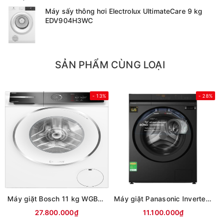
Máy sấy thông hơi Electrolux UltimateCare 9 kg
EDV904H3WC
SẢN PHẨM CÙNG LOẠI
- 13%
- 28%
Máy giặt Bosch 11 kg WGB266A90
Máy giặt Panasonic Inverter 12 kg NA-24VDG1BVT (Mới 2026)
27.800.000₫
11.100.000₫