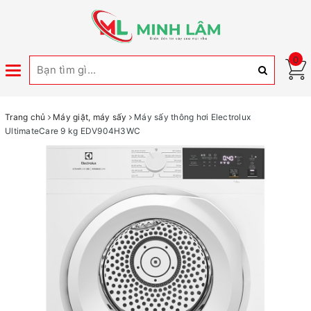
0
Toggle
navigation
Trang chủ
Máy giặt, máy sấy
Máy sấy thông hơi Electrolux
UltimateCare 9 kg EDV904H3WC