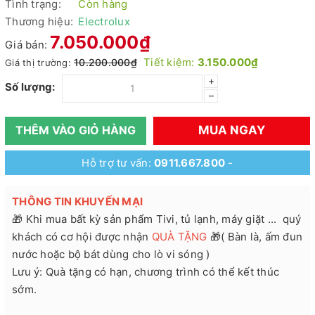
Tình trạng:
Còn hàng
Thương hiệu:
Electrolux
7.050.000₫
Giá bán:
Tiết kiệm:
3.150.000₫
10.200.000₫
Giá thị trường:
+
Số lượng:
–
MUA NGAY
THÊM VÀO GIỎ HÀNG
Hỗ trợ tư vấn:
0911.667.800
-
THÔNG TIN KHUYẾN MẠI
🎁 Khi mua bất kỳ sản phẩm Tivi, tủ lạnh, máy giặt ... quý
khách có cơ hội được nhận
QUÀ TẶNG
🎁( Bàn là, ấm đun
nước hoặc bộ bát dùng cho lò vi sóng )
Lưu ý: Quà tặng có hạn, chương trình có thể kết thúc
sớm.