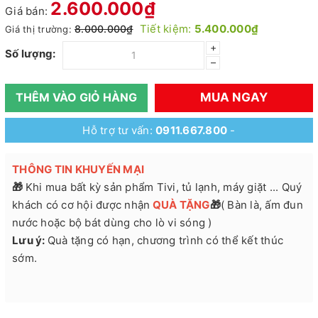
2.600.000₫
Giá bán:
Tiết kiệm:
5.400.000₫
8.000.000₫
Giá thị trường:
+
Số lượng:
–
MUA NGAY
THÊM VÀO GIỎ HÀNG
Hỗ trợ tư vấn:
0911.667.800
-
THÔNG TIN KHUYẾN MẠI
🎁
Khi mua bất kỳ sản phẩm Tivi, tủ lạnh, máy giặt ... Quý
khách có cơ hội được nhận
QUÀ
TẶNG
🎁
( Bàn là, ấm đun
nước hoặc bộ bát dùng cho lò vi sóng )
Lưu ý:
Quà tặng có hạn, chương trình có thể kết thúc
sớm.