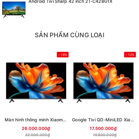
Android Tivi Sharp 42 inch 2T-C42BG1X
SẢN PHẨM CÙNG LOẠI
- 19%
- 12%
Màn hình thông minh Xiaomi 4K 85 inch Smart Display S L85MC-STWN (Mới 2026)
Google Tivi QD-MiniLED Xiaomi S 4K 75 inch L75MC-SSEA (Mới 2026)
26.000.000₫
17.500.000₫
32.000.000₫
19.800.000₫