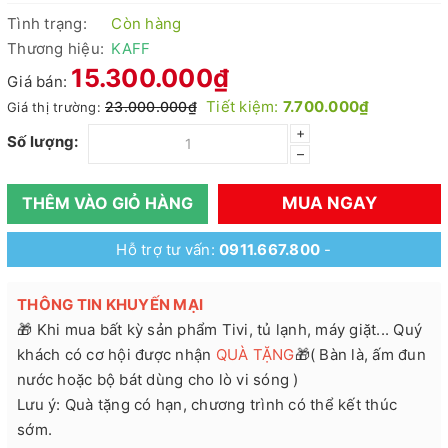
Tình trạng:
Còn hàng
Thương hiệu:
KAFF
15.300.000₫
Giá bán:
Tiết kiệm:
7.700.000₫
23.000.000₫
Giá thị trường:
+
Số lượng:
–
MUA NGAY
THÊM VÀO GIỎ HÀNG
Hỗ trợ tư vấn:
0911.667.800
-
THÔNG TIN KHUYẾN MẠI
🎁 Khi mua bất kỳ sản phẩm Tivi, tủ lạnh, máy giặt... Quý
khách có cơ hội được nhận
QUÀ TẶNG
🎁( Bàn là, ấm đun
nước hoặc bộ bát dùng cho lò vi sóng )
Lưu ý: Quà tặng có hạn, chương trình có thể kết thúc
sớm.