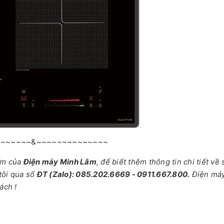
~~~~~~~&~~~~~~~~~~~~~~
ẩm của
Điện máy Minh Lâm
, để biết thêm thông tin chi tiết về
tôi qua số
ĐT (Zalo): 085.202.6669 - 0911.667.800.
Điện má
ách !