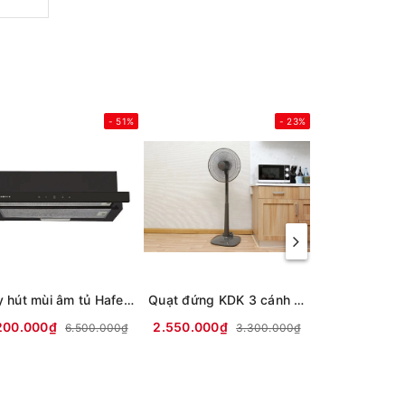
- 51%
- 23%
Máy hút mùi âm tủ Hafele HC-H7031TB
Quạt đứng KDK 3 cánh M40K GY 50W
200.000₫
2.550.000₫
8.500.000₫
6.500.000₫
3.300.000₫