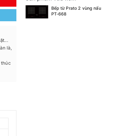
Y
Bếp từ Prato 2 vùng nấu
PT-668
t...
àn là,
 thúc