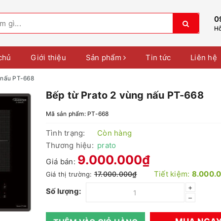
0
Hỗ
chủ
Giới thiệu
Sản phẩm
Tin tức
Liên hệ
g nấu PT-668
Bếp từ Prato 2 vùng nấu PT-668
Mã sản phẩm:
PT-668
Tình trạng:
Còn hàng
Thương hiệu:
prato
9.000.000₫
Giá bán:
Tiết kiệm:
8.000.
17.000.000₫
Giá thị trường:
+
Số lượng:
–