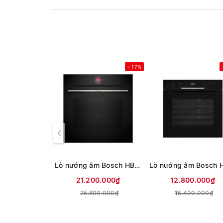
- 17%
Lò nướng âm Bosch HBG7341B1 71 lít
21.200.000₫
12.800.000₫
25.600.000₫
15.400.000₫