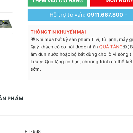
MUA NGA
THÊM VÀO GIỎ HÀNG
Hỗ trợ tư vấn:
0911.667.800
-
THÔNG TIN KHUYẾN MẠI
🎁 Khi mua bất kỳ sản phẩm Tivi, tủ lạnh, máy giặ
Quý khách có cơ hội được nhận
QUÀ TẶNG
🎁( B
ấm đun nước hoặc bộ bát dùng cho lò vi sóng )
Lưu ý: Quà tặng có hạn, chương trình có thể kết
sớm.
SẢN PHẨM
PT-668