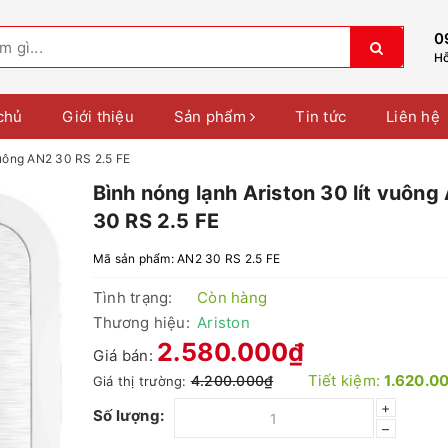
0
Hỗ
chủ
Giới thiệu
Sản phẩm
Tin tức
Liên hệ
vuông AN2 30 RS 2.5 FE
Bình nóng lạnh Ariston 30 lít vuông
30 RS 2.5 FE
Mã sản phẩm:
AN2 30 RS 2.5 FE
Tình trạng:
Còn hàng
Thương hiệu:
Ariston
2.580.000₫
Giá bán:
Tiết kiệm:
1.620.0
4.200.000₫
Giá thị trường:
+
Số lượng:
–