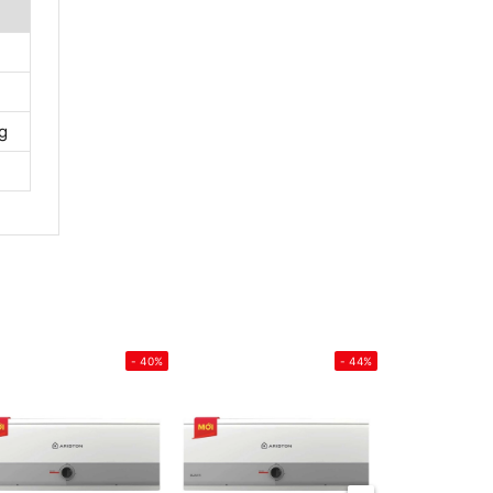
g
- 40%
- 44%