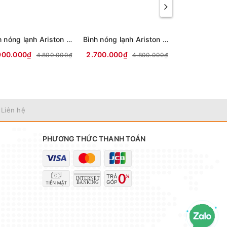
Bình nóng lạnh Ariston 30 lít SLIM3 30 R VN (mới 2025)
Bình nóng lạnh Ariston 20 lít SLIM3 20 R VN (mới 2025)
900.000₫
2.700.000₫
2.950.000₫
4.800.000₫
4.800.000₫
 Liên hệ
PHƯƠNG THỨC THANH TOÁN