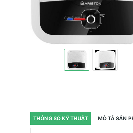
THÔNG SỐ KỸ THUẬT
MÔ TẢ SẢN 