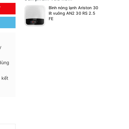
Bình nóng lạnh Ariston 30
Y
lít vuông AN2 30 RS 2.5
FE
y
dùng
 kết