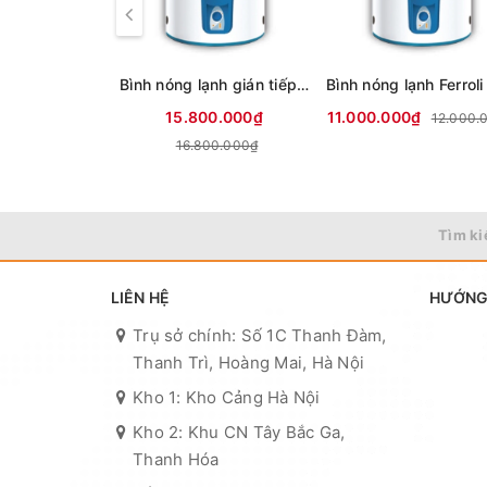
Bình nóng lạnh gián tiếp 300 lítFerroli Aqua store
15.800.000₫
11.000.000₫
12.000.
16.800.000₫
Tìm ki
LIÊN HỆ
HƯỚNG
Trụ sở chính: Số 1C Thanh Đàm,
Thanh Trì, Hoàng Mai, Hà Nội
Kho 1: Kho Cảng Hà Nội
Kho 2: Khu CN Tây Bắc Ga,
Thanh Hóa