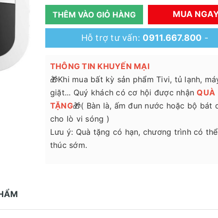
MUA NGA
THÊM VÀO GIỎ HÀNG
Hỗ trợ tư vấn:
0911.667.800
-
THÔNG TIN KHUYẾN MẠI
🎁Khi mua bất kỳ sản phẩm Tivi, tủ lạnh, má
giặt... Quý khách có cơ hội được nhận
QUÀ
TẶNG
🎁( Bàn là, ấm đun nước hoặc bộ bát 
cho lò vi sóng )
Lưu ý: Quà tặng có hạn, chương trình có thể
thúc sớm.
PHẨM