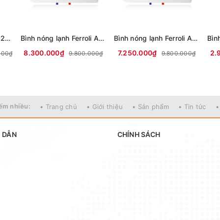
Bình nóng lạnh Ferroli 200 lít AQUA 200L
Bình nóng lạnh Ferroli AQUA 150L
Bình nóng lạnh Ferroli AQUA 125L
8.300.000₫
7.250.000₫
2.
000₫
9.800.000₫
9.800.000₫
ếm nhiều:
• Trang chủ
• Giới thiệu
• Sản phẩm
• Tin tức
•
 DẪN
CHÍNH SÁCH