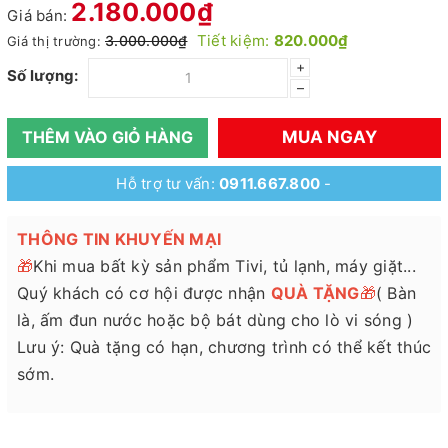
2.180.000₫
Giá bán:
Tiết kiệm:
820.000₫
3.000.000₫
Giá thị trường:
+
Số lượng:
–
MUA NGAY
THÊM VÀO GIỎ HÀNG
Hỗ trợ tư vấn:
0911.667.800
-
THÔNG TIN KHUYẾN MẠI
🎁
Khi mua bất kỳ sản phẩm Tivi, tủ lạnh, máy giặt...
Quý khách có cơ hội được nhận
QUÀ TẶNG
🎁
( Bàn
là, ấm đun nước hoặc bộ bát dùng cho lò vi sóng )
Lưu ý: Quà tặng có hạn, chương trình có thể kết thúc
sớm.