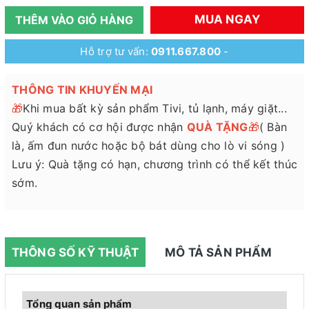
MUA NGAY
THÊM VÀO GIỎ HÀNG
Hỗ trợ tư vấn:
0911.667.800
-
THÔNG TIN KHUYẾN MẠI
🎁
Khi mua bất kỳ sản phẩm Tivi, tủ lạnh, máy giặt...
Quý khách có cơ hội được nhận
QUÀ TẶNG
🎁
( Bàn
là, ấm đun nước hoặc bộ bát dùng cho lò vi sóng )
Lưu ý: Quà tặng có hạn, chương trình có thể kết thúc
sớm.
THÔNG SỐ KỸ THUẬT
MÔ TẢ SẢN PHẨM
Tổng quan sản phẩm