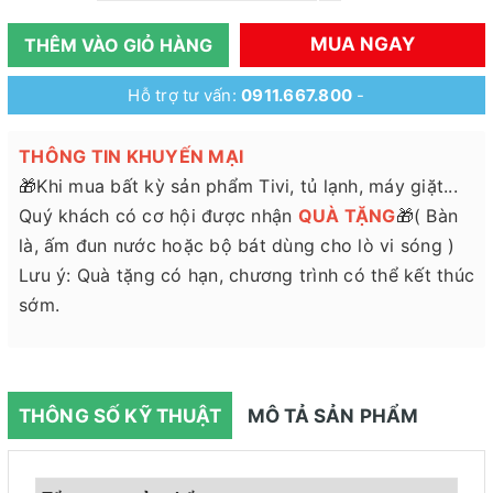
MUA NGAY
THÊM VÀO GIỎ HÀNG
Hỗ trợ tư vấn:
0911.667.800
-
THÔNG TIN KHUYẾN MẠI
🎁Khi mua bất kỳ sản phẩm Tivi, tủ lạnh, máy giặt...
Quý khách có cơ hội được nhận
QUÀ TẶNG
🎁( Bàn
là, ấm đun nước hoặc bộ bát dùng cho lò vi sóng )
Lưu ý: Quà tặng có hạn, chương trình có thể kết thúc
sớm.
THÔNG SỐ KỸ THUẬT
MÔ TẢ SẢN PHẨM