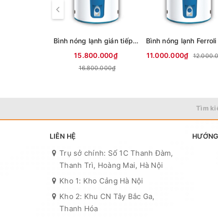
Bình nóng lạnh gián tiếp 300 lítFerroli Aqua store
15.800.000₫
11.000.000₫
12.000.
16.800.000₫
Tìm ki
LIÊN HỆ
HƯỚNG
Trụ sở chính: Số 1C Thanh Đàm,
Thanh Trì, Hoàng Mai, Hà Nội
Kho 1: Kho Cảng Hà Nội
Kho 2: Khu CN Tây Bắc Ga,
Thanh Hóa