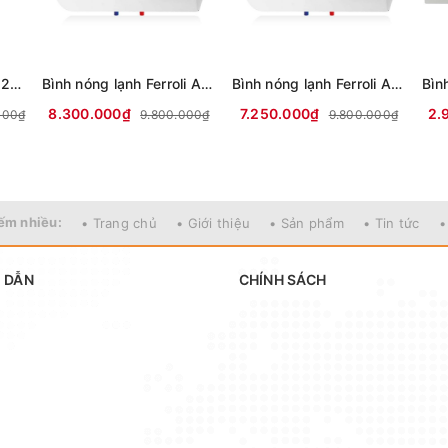
Bình nóng lạnh Ferroli 200 lít AQUA 200L
Bình nóng lạnh Ferroli AQUA 150L
Bình nóng lạnh Ferroli AQUA 125L
8.300.000₫
7.250.000₫
2.
000₫
9.800.000₫
9.800.000₫
ếm nhiều:
• Trang chủ
• Giới thiệu
• Sản phẩm
• Tin tức
•
 DẪN
CHÍNH SÁCH