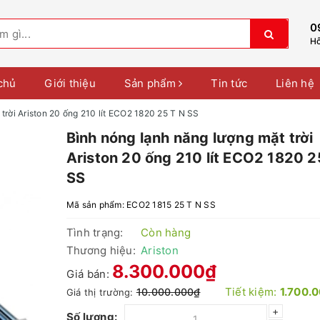
0
Hỗ
chủ
Giới thiệu
Sản phẩm
Tin tức
Liên hệ
trời Ariston 20 ống 210 lít ECO2 1820 25 T N SS
Bình nóng lạnh năng lượng mặt trời
Ariston 20 ống 210 lít ECO2 1820 2
SS
Mã sản phẩm:
ECO2 1815 25 T N SS
Tình trạng:
Còn hàng
Thương hiệu:
Ariston
8.300.000₫
Giá bán:
Tiết kiệm:
1.700.
10.000.000₫
Giá thị trường:
+
Số lượng: