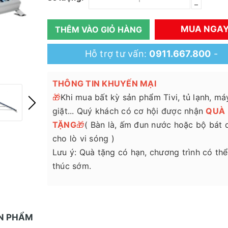
–
MUA NGA
THÊM VÀO GIỎ HÀNG
Hỗ trợ tư vấn:
0911.667.800
-
THÔNG TIN KHUYẾN MẠI
🎁
Khi mua bất kỳ sản phẩm Tivi, tủ lạnh, má
giặt... Quý khách có cơ hội được nhận
QUÀ
TẶNG
🎁
( Bàn là, ấm đun nước hoặc bộ bát 
cho lò vi sóng )
Lưu ý: Quà tặng có hạn, chương trình có thể
thúc sớm.
ẢN PHẨM