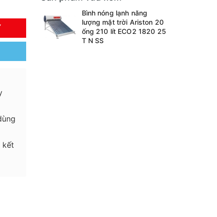
Bình nóng lạnh năng
lượng mặt trời Ariston 20
Y
ống 210 lít ECO2 1820 25
T N SS
y
dùng
 kết