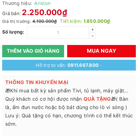
Thương hiệu:
Ariston
2.250.000₫
Giá bán:
Tiết kiệm:
1.850.000₫
4.100.000₫
Giá thị trường:
+
Số lượng:
–
MUA NGAY
THÊM VÀO GIỎ HÀNG
Hỗ trợ tư vấn:
0911.667.800
-
THÔNG TIN KHUYẾN MẠI
🎁Khi mua bất kỳ sản phẩm Tivi, tủ lạnh, máy giặt...
Quý khách có cơ hội được nhận
QUÀ TẶNG
🎁( Bàn
là, ấm đun nước hoặc bộ bát dùng cho lò vi sóng )
Lưu ý: Quà tặng có hạn, chương trình có thể kết thúc
sớm.