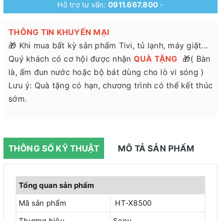
Hỗ trợ tư vấn:
0911.667.800
-
THÔNG TIN KHUYẾN MẠI
🎁 Khi mua bất kỳ sản phẩm Tivi, tủ lạnh, máy giặt...
Quý khách có cơ hội được nhận
QUÀ TẶNG
🎁( Bàn
là, ấm đun nước hoặc bộ bát dùng cho lò vi sóng )
Lưu ý: Quà tặng có hạn, chương trình có thể kết thúc
sớm.
THÔNG SỐ KỸ THUẬT
MÔ TẢ SẢN PHẨM
Tổng quan sản phẩm
Mã sản phẩm
HT-X8500
Thương hiệu
Sony