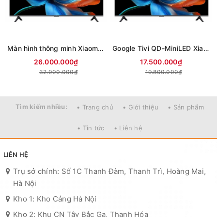
Màn hình thông minh Xiaomi 4K 85 inch Smart Display S L85MC-STWN (Mới 2026)
Google Tivi QD-MiniLED Xiaomi S 4K 75 inch L75MC-SSEA (Mới 2026)
26.000.000₫
17.500.000₫
32.000.000₫
19.800.000₫
Tìm kiếm nhiều:
• Trang chủ
• Giới thiệu
• Sản phẩm
• Tin tức
• Liên hệ
LIÊN HỆ
Trụ sở chính: Số 1C Thanh Đàm, Thanh Trì, Hoàng Mai,
Hà Nội
Kho 1: Kho Cảng Hà Nội
Kho 2: Khu CN Tây Bắc Ga, Thanh Hóa