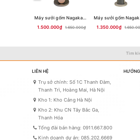
Máy sưởi gốm Nagakawa NEH8399
1.500.000₫
1.350.000₫
1.650.000₫
1.650.0
Tìm ki
LIÊN HỆ
HƯỚNG
Trụ sở chính: Số 1C Thanh Đàm,
Thanh Trì, Hoàng Mai, Hà Nội
Kho 1: Kho Cảng Hà Nội
Kho 2: Khu CN Tây Bắc Ga,
Thanh Hóa
Tổng đài bán hàng: 0911.667.800
Kinh doanh dự án: 085.202.6669