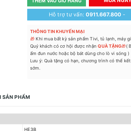
MUA NGA
THÊM VÀO GIỎ HÀNG
Hỗ trợ tư vấn:
0911.667.800
-
THÔNG TIN KHUYẾN MẠI
🎁
Khi mua bất kỳ sản phẩm Tivi, tủ lạnh, máy giặ
Quý khách có cơ hội được nhận
QUÀ TẶNG
🎁
( 
ấm đun nước hoặc bộ bát dùng cho lò vi sóng )
Lưu ý: Quà tặng có hạn, chương trình có thể kết
sớm.
N SẢN PHẨM
HE3B