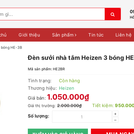
0
Hỗ
chủ
Giới thiệu
Sản phẩm
Tin tức
Liên hệ
3 bóng HE-3B
Đèn sưởi nhà tắm Heizen 3 bóng H
Mã sản phẩm:
HE2BR
Tình trạng:
Còn hàng
Thương hiệu:
Heizen
1.050.000₫
Giá bán:
Tiết kiệm:
950.00
2.000.000₫
Giá thị trường:
+
Số lượng:
–