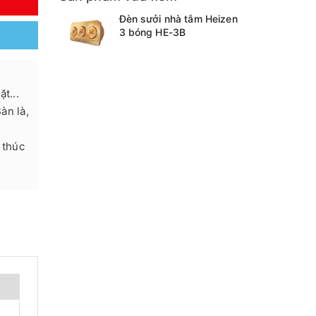
Y
Đèn sưởi nhà tắm Heizen
3 bóng HE-3B
t...
Bàn là,
 thúc