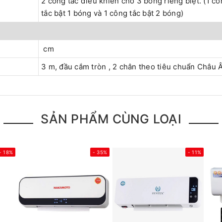
2 công tắc điều khiển cho 3 bóng riêng biệt. (1 c
tắc bật 1 bóng và 1 công tắc bật 2 bóng)
cm
3 m, đầu cắm tròn , 2 chân theo tiêu chuẩn Châu 
SẢN PHẨM CÙNG LOẠI
- 18%
- 35%
- 11%