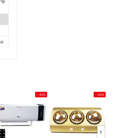
ông
Âu
- 40%
- 40%