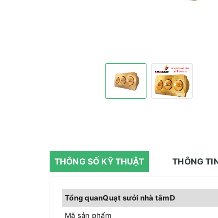
THÔNG SỐ KỸ THUẬT
THÔNG TI
Tổng quanQuạt sưởi nhà tắmD
Mã sản phẩm