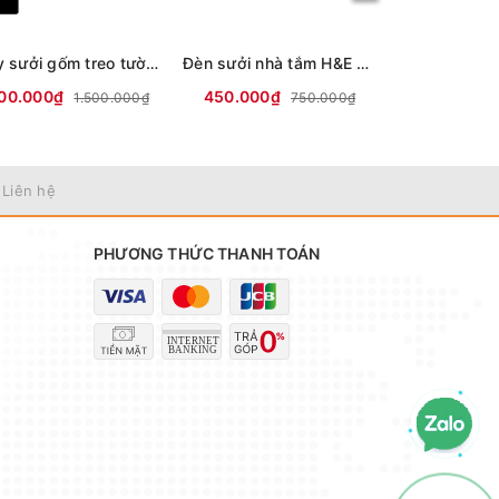
Máy sưởi gốm treo tường HARE HR-HT2005
Đèn sưởi nhà tắm H&E Cook 3 bóng HE03D
00.000₫
450.000₫
300.000₫
1.500.000₫
750.000₫
 Liên hệ
PHƯƠNG THỨC THANH TOÁN