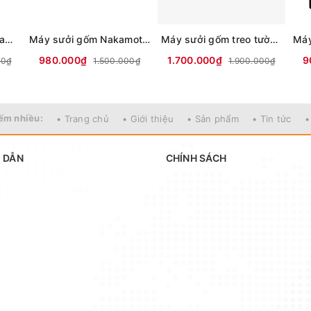
Máy sưởi gốm Nagakawa NEH8389
Máy sưởi gốm Nakamoto treo tường NK06
Máy sưởi gốm treo tường Syntex SG2268
980.000₫
1.700.000₫
9
00₫
1.500.000₫
1.900.000₫
ếm nhiều:
• Trang chủ
• Giới thiệu
• Sản phẩm
• Tin tức
•
 DẪN
CHÍNH SÁCH