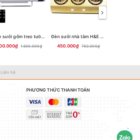
Máy sưởi gốm treo tường HARE HR-HT2005
Đèn sưởi nhà tắm H&E Cook 3 bóng HE03D
00.000₫
450.000₫
300.000₫
1.500.000₫
750.000₫
 Liên hệ
PHƯƠNG THỨC THANH TOÁN