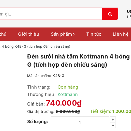
0
Hỗ
chủ
Giới thiệu
Sản phẩm
Tin tức
Liên hệ
 4 bóng K4B-G (tích hợp đèn chiếu sáng)
Đèn sưởi nhà tắm Kottmann 4 bóng
G (tích hợp đèn chiếu sáng)
Mã sản phẩm:
K4B-G
Tình trạng:
Còn hàng
Thương hiệu:
Kottmann
740.000₫
Giá bán:
Tiết kiệm:
1.260.0
2.000.000₫
Giá thị trường:
+
Số lượng:
–