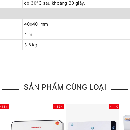
độ 30ºC sau khoảng 30 giây.
40x40 mm
4 m
3.6 kg
SẢN PHẨM CÙNG LOẠI
- 18%
- 35%
- 11%