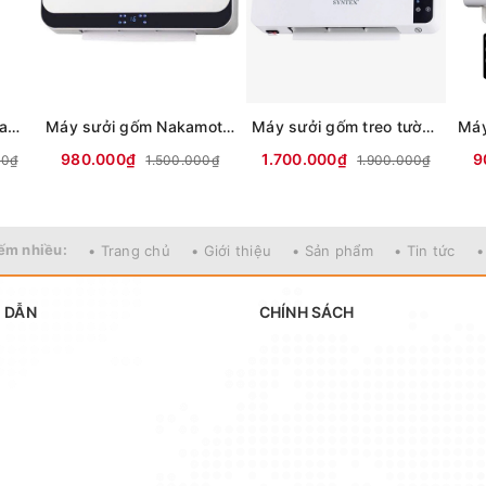
Máy sưởi gốm Nagakawa NEH8389
Máy sưởi gốm Nakamoto treo tường NK06
Máy sưởi gốm treo tường Syntex SG2268
980.000₫
1.700.000₫
9
00₫
1.500.000₫
1.900.000₫
ếm nhiều:
• Trang chủ
• Giới thiệu
• Sản phẩm
• Tin tức
•
 DẪN
CHÍNH SÁCH