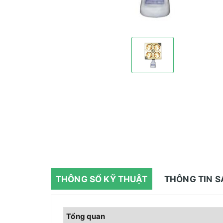
THÔNG SỐ KỸ THUẬT
THÔNG TIN 
Tổng quan