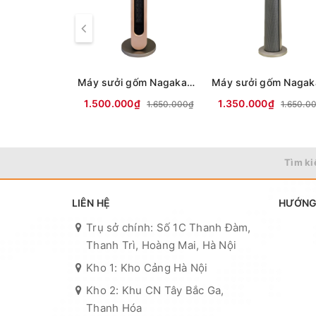
Máy sưởi gốm Nagakawa NEH8399
1.500.000₫
1.350.000₫
1.650.000₫
1.650.0
Tìm ki
LIÊN HỆ
HƯỚNG
Trụ sở chính: Số 1C Thanh Đàm,
Thanh Trì, Hoàng Mai, Hà Nội
Kho 1: Kho Cảng Hà Nội
Kho 2: Khu CN Tây Bắc Ga,
Thanh Hóa