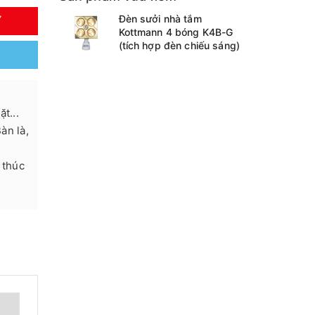
Đèn sưởi nhà tắm
Y
Kottmann 4 bóng K4B-G
(tích hợp đèn chiếu sáng)
t...
Bàn là,
 thúc