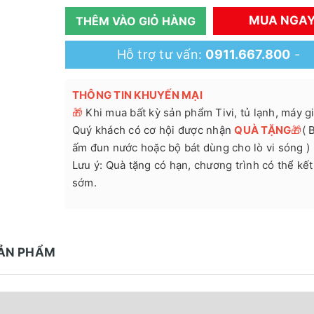
MUA NGA
THÊM VÀO GIỎ HÀNG
Hỗ trợ tư vấn:
0911.667.800
-
THÔNG TIN KHUYẾN MẠI
🎁
Khi mua bất kỳ sản phẩm Tivi, tủ lạnh, máy giặ
Quý khách có cơ hội được nhận
QUÀ TẶNG
🎁
( 
ấm đun nước hoặc bộ bát dùng cho lò vi sóng )
Lưu ý: Quà tặng có hạn, chương trình có thể kết
sớm.
SẢN PHẨM