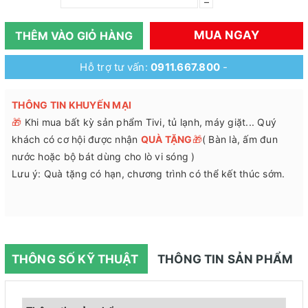
–
MUA NGAY
THÊM VÀO GIỎ HÀNG
Hỗ trợ tư vấn:
0911.667.800
-
THÔNG TIN KHUYẾN MẠI
🎁
Khi mua bất kỳ sản phẩm Tivi, tủ lạnh, máy giặt... Quý
khách có cơ hội được nhận
QUÀ TẶNG
🎁
( Bàn là, ấm đun
nước hoặc bộ bát dùng cho lò vi sóng )
Lưu ý: Quà tặng có hạn, chương trình có thể kết thúc sớm.
THÔNG SỐ KỸ THUẬT
THÔNG TIN SẢN PHẨM