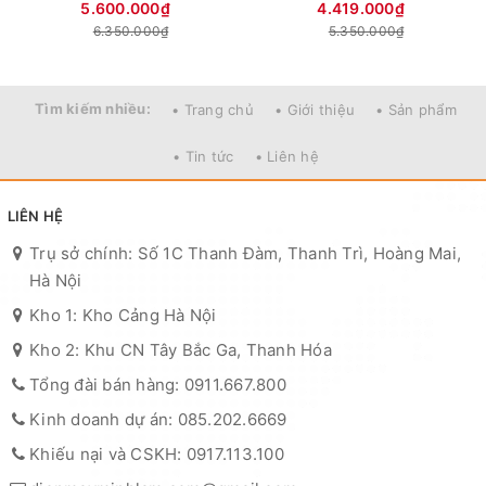
5.600.000₫
4.419.000₫
6.350.000₫
5.350.000₫
Tìm kiếm nhiều:
• Trang chủ
• Giới thiệu
• Sản phẩm
• Tin tức
• Liên hệ
LIÊN HỆ
Trụ sở chính: Số 1C Thanh Đàm, Thanh Trì, Hoàng Mai,
Hà Nội
Kho 1: Kho Cảng Hà Nội
Kho 2: Khu CN Tây Bắc Ga, Thanh Hóa
Tổng đài bán hàng: 0911.667.800
Kinh doanh dự án: 085.202.6669
Khiếu nại và CSKH: 0917.113.100