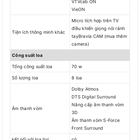
VTVcab ON
VieON
Micro tích hợp trên TV
điều khiển giọng nói rảnh
Tiện ích thông minh khác
tayBravia CAM (mua thêm
camera)
Công suất loa
Tổng công suất loa
70 w
Số lượng loa
8 loa
Dolby Atmos
DTS Digital Surround
Nâng cấp âm thanh vòm
Âm thanh vòm
3D
Âm thanh vòm S-Force
Front Surround
kết nối với loa tivi
có