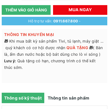
MUA NGAY
THÊM VÀO GIỎ HÀNG
Hỗ trợ tư vấn:
0911.667.800
-
THÔNG TIN KHUYẾN MẠI
🎁
Khi mua bất kỳ sản phẩm Tivi, tủ lạnh, máy giặt ...
quý khách có cơ hội được nhận
QUÀ
TẶNG
🎁
( Bàn
là, ấm đun nước hoặc bộ bát dùng cho lò vi sóng )
Lưu ý:
Quà tặng có hạn, chương trình có thể kết
thúc sớm.
Thông số kỹ thuật
Thông tin sản phẩm