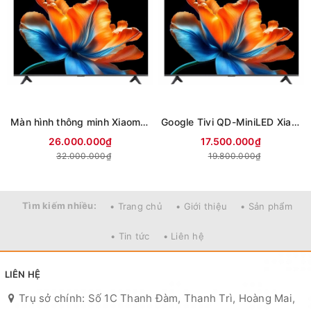
Màn hình thông minh Xiaomi 4K 85 inch Smart Display S L85MC-STWN (Mới 2026)
Google Tivi QD-MiniLED Xiaomi S 4K 75 inch L75MC-SSEA (Mới 2026)
26.000.000₫
17.500.000₫
32.000.000₫
19.800.000₫
Tìm kiếm nhiều:
• Trang chủ
• Giới thiệu
• Sản phẩm
• Tin tức
• Liên hệ
LIÊN HỆ
Trụ sở chính: Số 1C Thanh Đàm, Thanh Trì, Hoàng Mai,