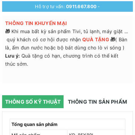
Hỗ trợ tư vấn:
0911.667.800
-
THÔNG TIN KHUYẾN MẠI
🎁
Khi mua bất kỳ sản phẩm Tivi, tủ lạnh, máy giặt ...
quý khách có cơ hội được nhận
QUÀ
TẶNG
🎁
( Bàn
là, ấm đun nước hoặc bộ bát dùng cho lò vi sóng )
Lưu ý:
Quà tặng có hạn, chương trình có thể kết
thúc sớm.
THÔNG SỐ KỸ THUẬT
THÔNG TIN SẢN PHẨM
Tổng quan sản phẩm