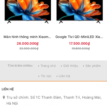
Màn hình thông minh Xiaomi 4K 85 inch Smart Display S L85MC-STWN (Mới 2026)
Google Tivi QD-MiniLED Xiaomi S 4K 75 inch L75MC-SSEA (Mới 2026)
26.000.000₫
17.500.000₫
32.000.000₫
19.800.000₫
Tìm kiếm nhiều:
• Trang chủ
• Giới thiệu
• Sản phẩm
• Tin tức
• Liên hệ
LIÊN HỆ
Trụ sở chính: Số 1C Thanh Đàm, Thanh Trì, Hoàng Mai,
Hà Nội