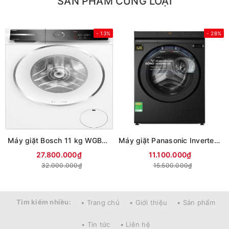
SẢN PHẨM CÙNG LOẠI
- 13%
- 28%
Máy giặt Bosch 11 kg WGB266A90
Máy giặt Panasonic Inverter 12 kg NA-24VDG1BVT (Mới 2026)
27.800.000₫
11.100.000₫
32.000.000₫
15.500.000₫
Tìm kiếm nhiều:
• Trang chủ
• Giới thiệu
• Sản phẩm
• Tin tức
• Liên hệ