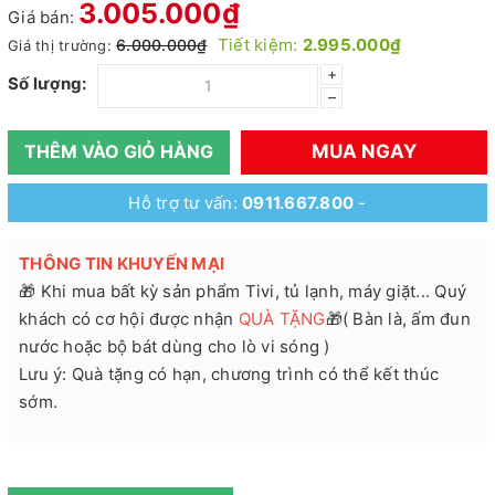
3.005.000₫
Giá bán:
Tiết kiệm:
2.995.000₫
6.000.000₫
Giá thị trường:
+
Số lượng:
–
MUA NGAY
THÊM VÀO GIỎ HÀNG
Hỗ trợ tư vấn:
0911.667.800
-
THÔNG TIN KHUYẾN MẠI
🎁 Khi mua bất kỳ sản phẩm Tivi, tủ lạnh, máy giặt... Quý
khách có cơ hội được nhận
QUÀ TẶNG
🎁( Bàn là, ấm đun
nước hoặc bộ bát dùng cho lò vi sóng )
Lưu ý: Quà tặng có hạn, chương trình có thể kết thúc
sớm.