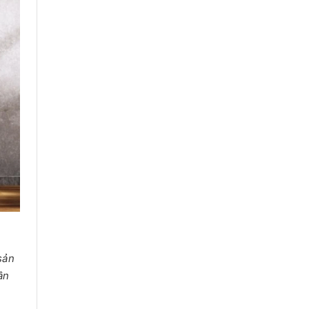
 sản
ân