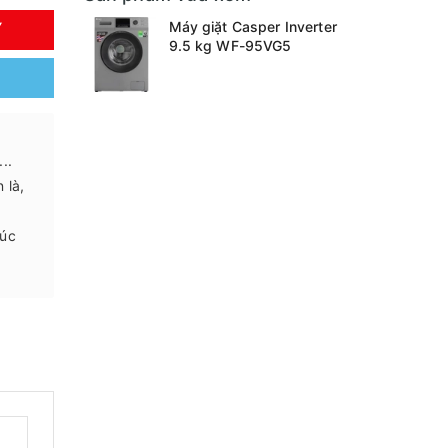
Máy giặt Casper Inverter
Y
9.5 kg WF-95VG5
..
 là,
húc