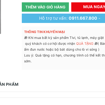
MUA NGA
THÊM VÀO GIỎ HÀNG
Hỗ trợ tư vấn:
0911.667.800
-
THÔNG TIN KHUYẾN MẠI
🎁 Khi mua bất kỳ sản phẩm Tivi, tủ lạnh, máy giặt .
quý khách có cơ hội được nhận
QUÀ TẶNG
🎁( Bàn
ấm đun nước hoặc bộ bát dùng cho lò vi sóng )
Lưu ý: Quà tặng có hạn, chương trình có thể kết t
sớm.
SẢN PHẨM