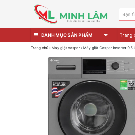
DANH MỤC SẢN PHẨM
Trang 
Trang chủ
Máy giặt casper
Máy giặt Casper Inverter 9.