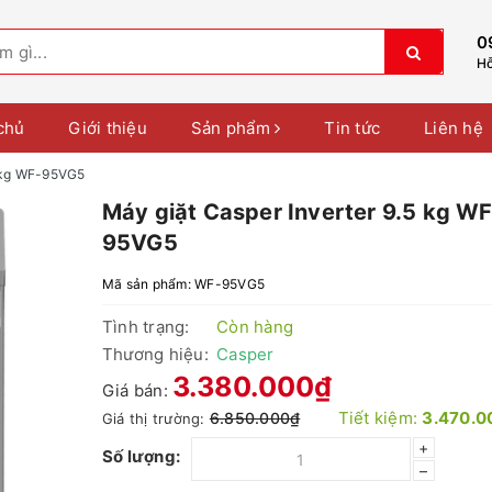
0
Hỗ
chủ
Giới thiệu
Sản phẩm
Tin tức
Liên hệ
5 kg WF-95VG5
Máy giặt Casper Inverter 9.5 kg WF
95VG5
Mã sản phẩm:
WF-95VG5
Tình trạng:
Còn hàng
Thương hiệu:
Casper
3.380.000₫
Giá bán:
Tiết kiệm:
3.470.0
6.850.000₫
Giá thị trường:
+
Số lượng:
–