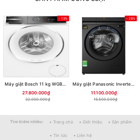
- 13%
- 28%
Máy giặt Bosch 11 kg WGB266A90
Máy giặt Panasonic Inverter 12 kg NA-24VDG1BVT (Mới 2026)
27.800.000₫
11.100.000₫
32.000.000₫
15.500.000₫
Tìm kiếm nhiều:
• Trang chủ
• Giới thiệu
• Sản phẩm
• Tin tức
• Liên hệ