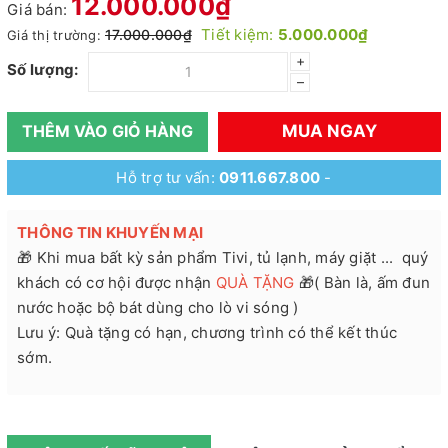
12.000.000₫
Giá bán:
Tiết kiệm:
5.000.000₫
17.000.000₫
Giá thị trường:
+
Số lượng:
–
MUA NGAY
THÊM VÀO GIỎ HÀNG
Hỗ trợ tư vấn:
0911.667.800
-
THÔNG TIN KHUYẾN MẠI
🎁 Khi mua bất kỳ sản phẩm Tivi, tủ lạnh, máy giặt ... quý
khách có cơ hội được nhận
QUÀ TẶNG
🎁( Bàn là, ấm đun
nước hoặc bộ bát dùng cho lò vi sóng )
Lưu ý: Quà tặng có hạn, chương trình có thể kết thúc
sớm.