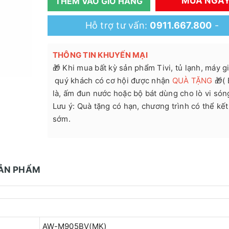
MUA NGA
THÊM VÀO GIỎ HÀNG
Hỗ trợ tư vấn:
0911.667.800
-
THÔNG TIN KHUYẾN MẠI
🎁 Khi mua bất kỳ sản phẩm Tivi, tủ lạnh, máy giặ
quý khách có cơ hội được nhận
QUÀ TẶNG
🎁( 
là, ấm đun nước hoặc bộ bát dùng cho lò vi són
Lưu ý: Quà tặng có hạn, chương trình có thể kết
sớm.
SẢN PHẨM
AW-M905BV(MK)