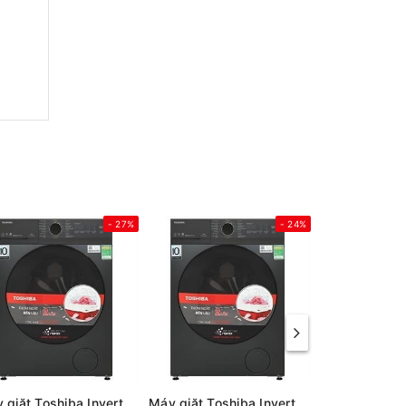
- 27%
- 24%
Máy giặt Toshiba Inverter 13 kg TW-T21BU140UWV(MG)
Máy giặt Toshiba Inverter 12 kg TW-T21BU130UWV(MG)