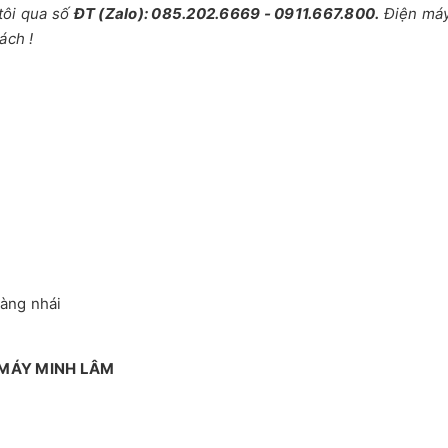
tôi qua số
ĐT (Zalo): 085.202.6669 - 0911.667.800.
Điện má
ách !
hàng nhái
 MÁY MINH LÂM