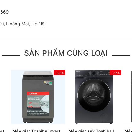
6669
rì, Hoàng Mai, Hà Nội
SẢN PHẨM CÙNG LOẠI
- 20%
- 37%
Máy giặt Toshiba Inverter 12 kg AW-T26D1300TV (MG) Mới 2025
Máy giặt Toshiba Inverter 15 kg AW-DM1600LV(SG) (Mới 2025)
Máy giặt sấy Toshiba Inverter giặt 10.5 kg - sấy 7 kg TWD-T21BU115UWV(MG)