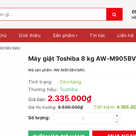
0
Hỗ
chủ
Giới thiệu
Sản phẩm
Tin tức
Liên hệ
-M905BV(MK)
Máy giặt Toshiba 8 kg AW-M905B
Mã sản phẩm:
AW-M905BV(MK)
Tình trạng:
Còn hàng
Thương hiệu:
Toshiba
2.335.000₫
Giá bán:
Tiết kiệm:
4.165.0
6.500.000₫
Giá thị trường:
+
Số lượng:
–