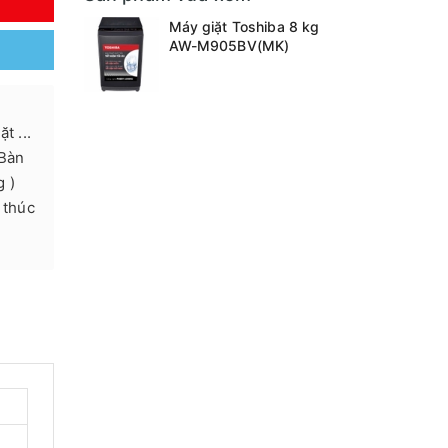
Y
Máy giặt Toshiba 8 kg
AW-M905BV(MK)
t ...
Bàn
g )
 thúc