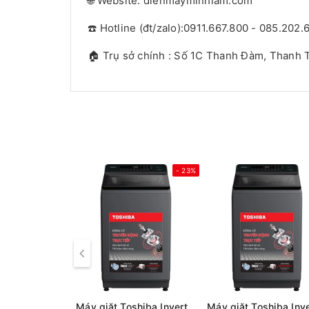
🌐 Website: dienmayminhlam.com
☎️ Hotline (đt/zalo):0911.667.800 - 085.202.
🏠 Trụ sở chính : Số 1C Thanh Đàm, Thanh T
- 23%
Máy giặt Toshiba Inverter 13 kg AW-T26D1400TV (MG) Mới 2025