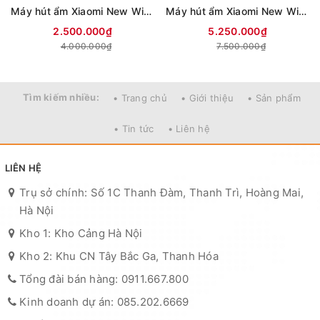
Máy hút ẩm Xiaomi New WideTech 12 lít WDH312ENW1
Máy hút ẩm Xiaomi New Widetech 30L WDH330EFW1
2.500.000₫
5.250.000₫
4.000.000₫
7.500.000₫
Tìm kiếm nhiều:
• Trang chủ
• Giới thiệu
• Sản phẩm
• Tin tức
• Liên hệ
LIÊN HỆ
Trụ sở chính: Số 1C Thanh Đàm, Thanh Trì, Hoàng Mai,
Hà Nội
Kho 1: Kho Cảng Hà Nội
Kho 2: Khu CN Tây Bắc Ga, Thanh Hóa
Tổng đài bán hàng: 0911.667.800
Kinh doanh dự án: 085.202.6669