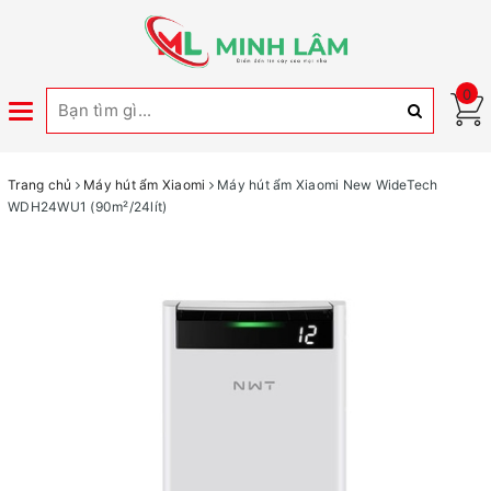
0
Toggle
navigation
Trang chủ
Máy hút ẩm Xiaomi
Máy hút ẩm Xiaomi New WideTech
WDH24WU1 (90m²/24lít)