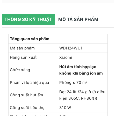
THÔNG SỐ KỸ THUẬT
MÔ TẢ SẢN PHẨM
Tổng quan sản phẩm
Mã sản phẩm
WDH24WU1
Hãng sản xuất
Xiaomi
Hút ẩm tích hợp lọc
Chức năng
không khí bằng ion âm
Phạm vi lọc hiệu quả
Phòng
≤ 70
m²
Đạt 24 lít /24 giờ (ở điều
Công suất hút ẩm
kiện 30oC, RH80%))
Công suất tiêu thụ
310 W