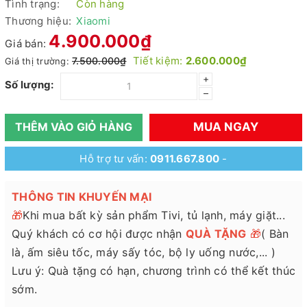
Tình trạng:
Còn hàng
Thương hiệu:
Xiaomi
4.900.000₫
Giá bán:
Tiết kiệm:
2.600.000₫
7.500.000₫
Giá thị trường:
+
Số lượng:
–
MUA NGAY
THÊM VÀO GIỎ HÀNG
Hỗ trợ tư vấn:
0911.667.800
-
THÔNG TIN KHUYẾN MẠI
🎁
Khi mua bất kỳ sản phẩm Tivi, tủ lạnh, máy giặt...
Quý khách có cơ hội được nhận
QUÀ TẶNG
🎁
( Bàn
là, ấm siêu tốc, máy sấy tóc, bộ ly uống nước,... )
Lưu ý: Quà tặng có hạn, chương trình có thể kết thúc
sớm.