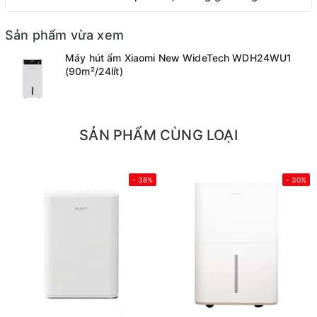
Sản phẩm vừa xem
Máy hút ẩm Xiaomi New WideTech WDH24WU1
(90m²/24lít)
SẢN PHẨM CÙNG LOẠI
- 38%
- 30%