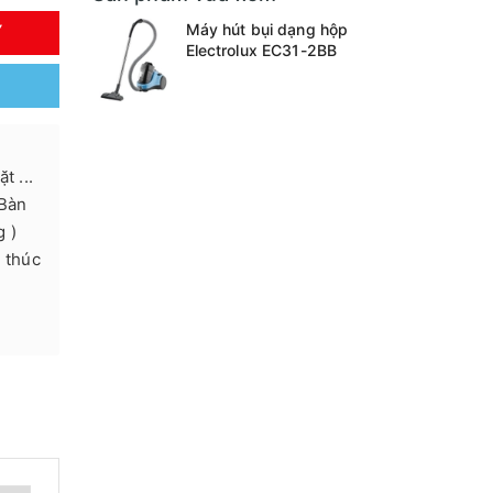
Máy hút bụi dạng hộp
Y
Electrolux EC31-2BB
t ...
 Bàn
g )
 thúc