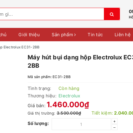
0
Hỗ
chủ
Giới thiệu
Sản phẩm
Tin tức
Liên hệ
ộp Electrolux EC31-2BB
Máy hút bụi dạng hộp Electrolux EC
2BB
Mã sản phẩm:
EC31-2BB
Tình trạng:
Còn hàng
Thương hiệu:
Electrolux
1.460.000₫
Giá bán:
Tiết kiệm:
2.040.0
3.500.000₫
Giá thị trường:
+
Số lượng:
–