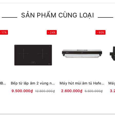
SẢN PHẨM CÙNG LOẠI
- 17%
- 24%
- 60%
Lò nướng âm Bosch HBG536ES3 71 lít
Bếp từ lắp âm 2 vùng nấu Hafele HC-I73241B
Máy hút mùi âm tủ Hafele HC-H7031BB
9.500.000₫
2.600.000₫
3.
12.500.000₫
6.500.000₫