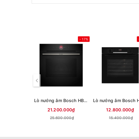
- 17%
Lò nướng âm Bosch HBG7341B1 71 lít
21.200.000₫
12.800.000₫
25.600.000₫
15.400.000₫