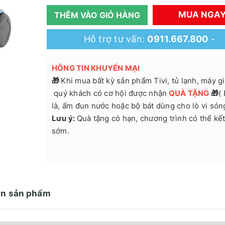
MUA NGA
THÊM VÀO GIỎ HÀNG
Hỗ trợ tư vấn:
0911.667.800
-
HÔNG TIN KHUYẾN MẠI
🎁
Khi mua bất kỳ sản phẩm Tivi, tủ lạnh, máy giặ
quý khách có cơ hội được nhận
QUÀ
TẶNG
🎁
(
là, ấm đun nước hoặc bộ bát dùng cho lò vi són
Lưu ý:
Quà tặng có hạn, chương trình có thể kết
sớm.
in sản phẩm