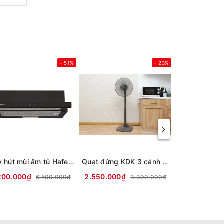
- 51%
- 23%
Máy hút mùi âm tủ Hafele HC-H7031TB
Quạt đứng KDK 3 cánh M40K GY 50W
200.000₫
2.550.000₫
8.500.000₫
6.500.000₫
3.300.000₫