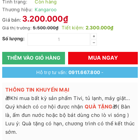
Tình trạng:
Còn hàng
Thương hiệu:
Kangaroo
3.200.000₫
Giá bán:
Tiết kiệm:
2.300.000₫
5.500.000₫
Giá thị trường:
+
Số lượng:
–
MUA NGAY
THÊM VÀO GIỎ HÀNG
Hỗ trợ tư vấn:
0911.667.800
-
THÔNG TIN KHUYẾN MẠI
🎁Khi mua bất kỳ sản phẩm Tivi, tủ lạnh, máy giặt...
Quý khách có cơ hội được nhận
QUÀ TẶNG
🎁( Bàn
là, ấm đun nước hoặc bộ bát dùng cho lò vi sóng )
Lưu ý: Quà tặng có hạn, chương trình có thể kết thúc
sớm.