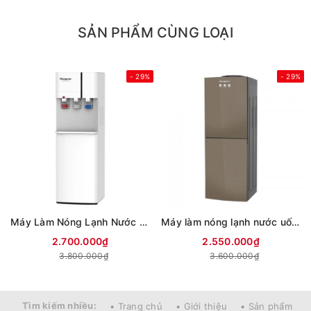
SẢN PHẨM CÙNG LOẠI
- 29%
- 29%
Máy Làm Nóng Lạnh Nước Uống Kangaroo KG59A3
Máy làm nóng lạnh nước uống Kangaroo KG58A3
2.700.000₫
2.550.000₫
3.800.000₫
3.600.000₫
Tìm kiếm nhiều:
• Trang chủ
• Giới thiệu
• Sản phẩm