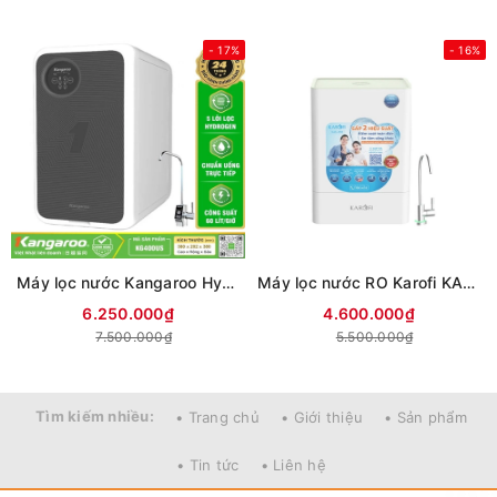
- 17%
- 16%
Máy lọc nước Kangaroo Hydrogen KG400US (Mới 2026)
Máy lọc nước RO Karofi KAQ-U98
6.250.000₫
4.600.000₫
7.500.000₫
5.500.000₫
Tìm kiếm nhiều:
• Trang chủ
• Giới thiệu
• Sản phẩm
• Tin tức
• Liên hệ