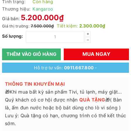
Tình trạng:
Còn hàng
Thương hiệu:
Kangaroo
5.200.000₫
Giá bán:
Tiết kiệm:
2.300.000₫
7.500.000₫
Giá thị trường:
+
Số lượng:
–
MUA NGAY
THÊM VÀO GIỎ HÀNG
Hỗ trợ tư vấn:
0911.667.800
-
THÔNG TIN KHUYẾN MẠI
🎁Khi mua bất kỳ sản phẩm Tivi, tủ lạnh, máy giặt...
Quý khách có cơ hội được nhận
QUÀ TẶNG
🎁( Bàn
là, ấm đun nước hoặc bộ bát dùng cho lò vi sóng )
Lưu ý: Quà tặng có hạn, chương trình có thể kết thúc
sớm.