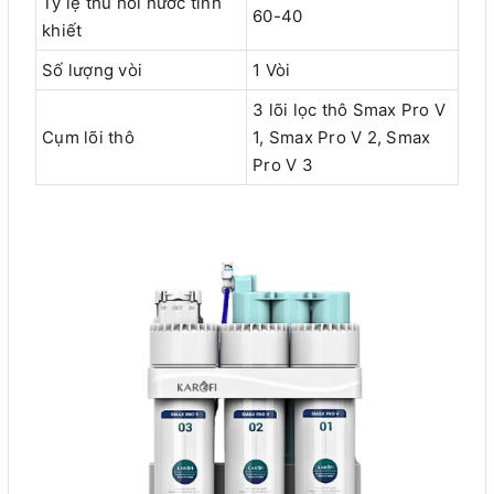
Tỷ lệ thu hồi nước tinh
60-40
khiết
Số lượng vòi
1 Vòi
3 lõi lọc thô Smax Pro V
Cụm lõi thô
1, Smax Pro V 2, Smax
Pro V 3