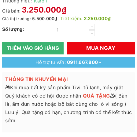
Thương hiệu:
Karofi
3.250.000₫
Giá bán:
Tiết kiệm:
2.250.000₫
5.500.000₫
Giá thị trường:
+
Số lượng:
–
MUA NGAY
THÊM VÀO GIỎ HÀNG
Hỗ trợ tư vấn:
0911.667.800
-
THÔNG TIN KHUYẾN MẠI
🎁Khi mua bất kỳ sản phẩm Tivi, tủ lạnh, máy giặt...
Quý khách có cơ hội được nhận
QUÀ TẶNG
🎁( Bàn
là, ấm đun nước hoặc bộ bát dùng cho lò vi sóng )
Lưu ý: Quà tặng có hạn, chương trình có thể kết thúc
sớm.