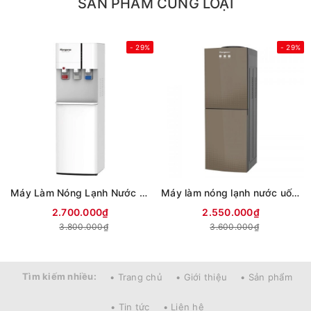
SẢN PHẨM CÙNG LOẠI
- 29%
- 29%
Máy Làm Nóng Lạnh Nước Uống Kangaroo KG59A3
Máy làm nóng lạnh nước uống Kangaroo KG58A3
2.700.000₫
2.550.000₫
3.800.000₫
3.600.000₫
Tìm kiếm nhiều:
• Trang chủ
• Giới thiệu
• Sản phẩm
• Tin tức
• Liên hệ