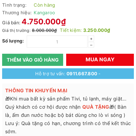
Tình trạng:
Còn hàng
Thương hiệu:
Kangaroo
4.750.000₫
Giá bán:
Tiết kiệm:
3.250.000₫
8.000.000₫
Giá thị trường:
+
Số lượng:
–
MUA NGAY
THÊM VÀO GIỎ HÀNG
Hỗ trợ tư vấn:
0911.667.800
-
THÔNG TIN KHUYẾN MẠI
🎁Khi mua bất kỳ sản phẩm Tivi, tủ lạnh, máy giặt...
Quý khách có cơ hội được nhận
QUÀ TẶNG
🎁( Bàn
là, ấm đun nước hoặc bộ bát dùng cho lò vi sóng )
Lưu ý: Quà tặng có hạn, chương trình có thể kết thúc
sớm.