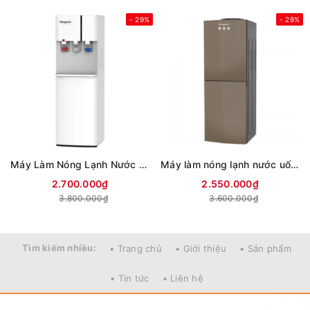
- 29%
- 29%
Máy Làm Nóng Lạnh Nước Uống Kangaroo KG59A3
Máy làm nóng lạnh nước uống Kangaroo KG58A3
2.700.000₫
2.550.000₫
3.800.000₫
3.600.000₫
Tìm kiếm nhiều:
• Trang chủ
• Giới thiệu
• Sản phẩm
• Tin tức
• Liên hệ