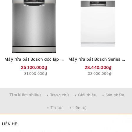
Máy rửa bát Bosch độc lập SMS8TCI04E
Máy rửa bát Bosch Series 8 SMI8ZDS81T (Mẫu mới)
25.100.000₫
28.440.000₫
31.000.000₫
32.000.000₫
Tìm kiếm nhiều:
• Trang chủ
• Giới thiệu
• Sản phẩm
• Tin tức
• Liên hệ
LIÊN HỆ