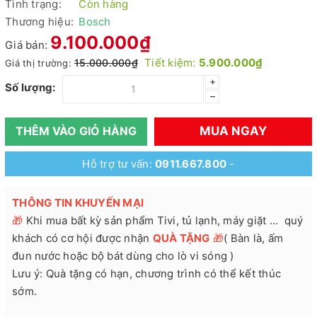
Tình trạng:
Còn hàng
Thương hiệu:
Bosch
9.100.000₫
Giá bán:
Tiết kiệm:
5.900.000₫
15.000.000₫
Giá thị trường:
+
Số lượng:
–
MUA NGAY
THÊM VÀO GIỎ HÀNG
Hỗ trợ tư vấn:
0911.667.800
-
THÔNG TIN KHUYẾN MẠI
🎁
Khi mua bất kỳ sản phẩm Tivi, tủ lạnh, máy giặt ... quý
khách có cơ hội được nhận
QUÀ TẶNG
🎁
( Bàn là, ấm
đun nước hoặc bộ bát dùng cho lò vi sóng )
Lưu ý: Quà tặng có hạn, chương trình có thể kết thúc
sớm.