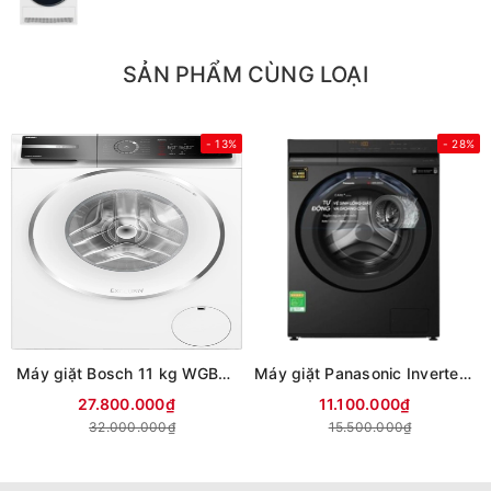
SẢN PHẨM CÙNG LOẠI
- 13%
- 28%
Máy giặt Bosch 11 kg WGB266A90
Máy giặt Panasonic Inverter 12 kg NA-24VDG1BVT (Mới 2026)
27.800.000₫
11.100.000₫
32.000.000₫
15.500.000₫