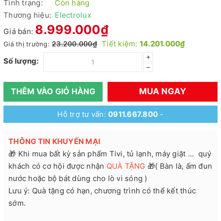
Tình trạng:
Còn hàng
Thương hiệu:
Electrolux
8.999.000₫
Giá bán:
Tiết kiệm:
14.201.000₫
23.200.000₫
Giá thị trường:
+
Số lượng:
–
MUA NGAY
THÊM VÀO GIỎ HÀNG
Hỗ trợ tư vấn:
0911.667.800
-
THÔNG TIN KHUYẾN MẠI
🎁 Khi mua bất kỳ sản phẩm Tivi, tủ lạnh, máy giặt ... quý
khách có cơ hội được nhận
QUÀ TẶNG
🎁( Bàn là, ấm đun
nước hoặc bộ bát dùng cho lò vi sóng )
Lưu ý: Quà tặng có hạn, chương trình có thể kết thúc
sớm.