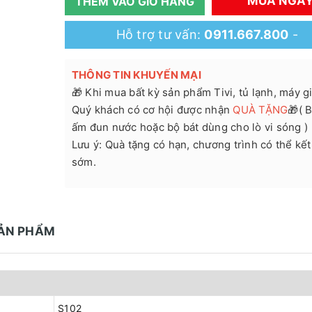
MUA NGA
THÊM VÀO GIỎ HÀNG
Hỗ trợ tư vấn:
0911.667.800
-
THÔNG TIN KHUYẾN MẠI
🎁 Khi mua bất kỳ sản phẩm Tivi, tủ lạnh, máy giặ
Quý khách có cơ hội được nhận
QUÀ TẶNG
🎁( B
ấm đun nước hoặc bộ bát dùng cho lò vi sóng )
Lưu ý: Quà tặng có hạn, chương trình có thể kết
sớm.
SẢN PHẨM
S102