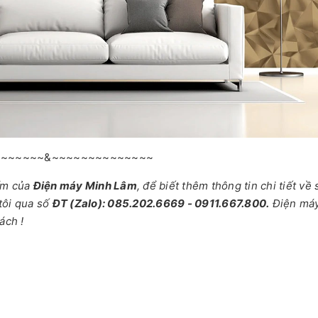
~~~~~~~&~~~~~~~~~~~~~~
ẩm của
Điện máy Minh Lâm
, để biết thêm thông tin chi tiết về
tôi qua số
ĐT (Zalo): 085.202.6669 - 0911.667.800.
Điện má
ách !