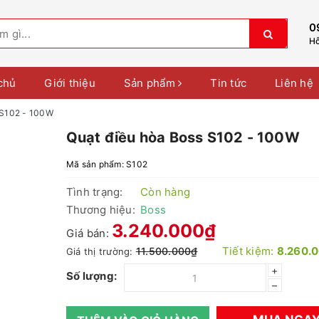
0
Hỗ
chủ
Giới thiệu
Sản phẩm
Tin tức
Liên hệ
 S102 - 100W
Quạt điều hòa Boss S102 - 100W
Mã sản phẩm:
S102
Tình trạng:
Còn hàng
Thương hiệu:
Boss
3.240.000₫
Giá bán:
Tiết kiệm:
8.260.
11.500.000₫
Giá thị trường:
+
Số lượng:
–