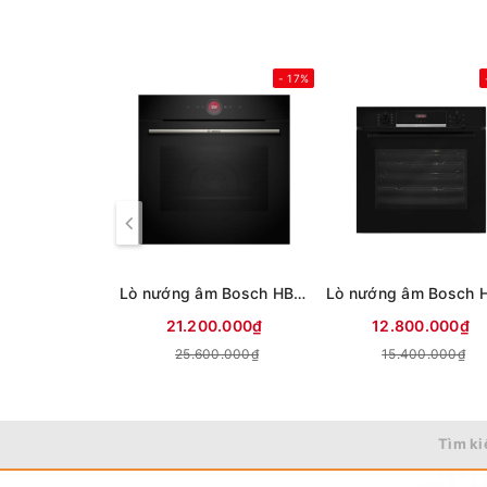
- 17%
Lò nướng âm Bosch HBG7341B1 71 lít
21.200.000₫
12.800.000₫
25.600.000₫
15.400.000₫
Tìm ki