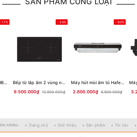
SẢN PHẨM CÙNG LOẠI
- 17%
- 24%
- 60%
Lò nướng âm Bosch HBG536ES3 71 lít
Bếp từ lắp âm 2 vùng nấu Hafele HC-I73241B
Máy hút mùi âm tủ Hafele HC-H7031BB
9.500.000₫
2.600.000₫
3.
12.500.000₫
6.500.000₫
ếm nhiều:
• Trang chủ
• Giới thiệu
• Sản phẩm
• Tin tức
•