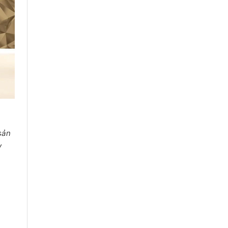
 sản
y