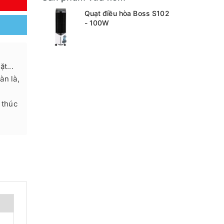
Y
Quạt điều hòa Boss S102
- 100W
t...
àn là,
 thúc