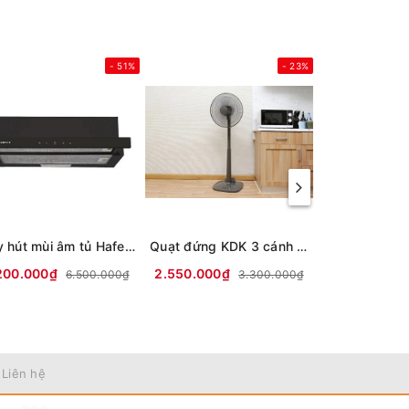
- 51%
- 23%
Máy hút mùi âm tủ Hafele HC-H7031TB
Quạt đứng KDK 3 cánh M40K GY 50W
200.000₫
2.550.000₫
8.500.000₫
6.500.000₫
3.300.000₫
 Liên hệ