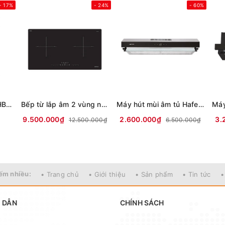
- 17%
- 24%
- 60%
Lò nướng âm Bosch HBG536ES3 71 lít
Bếp từ lắp âm 2 vùng nấu Hafele HC-I73241B
Máy hút mùi âm tủ Hafele HC-H7031BB
9.500.000₫
2.600.000₫
3.
12.500.000₫
6.500.000₫
ếm nhiều:
• Trang chủ
• Giới thiệu
• Sản phẩm
• Tin tức
•
 DẪN
CHÍNH SÁCH