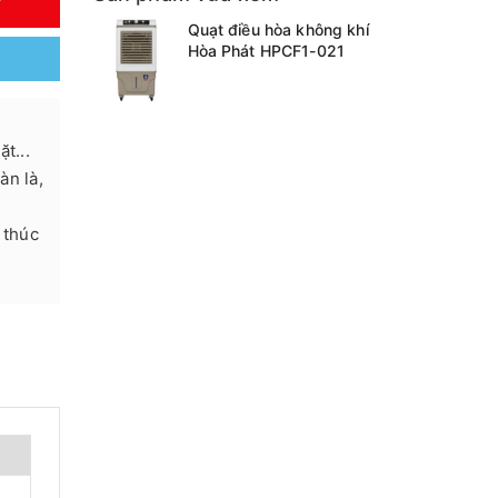
Y
Quạt điều hòa không khí
Hòa Phát HPCF1-021
t...
àn là,
 thúc