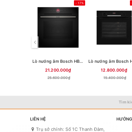
- 17%
Lò nướng âm Bosch HBG7341B1 71 lít
21.200.000₫
12.800.000₫
25.600.000₫
15.400.000₫
Tìm ki
LIÊN HỆ
HƯỚNG
Trụ sở chính: Số 1C Thanh Đàm,