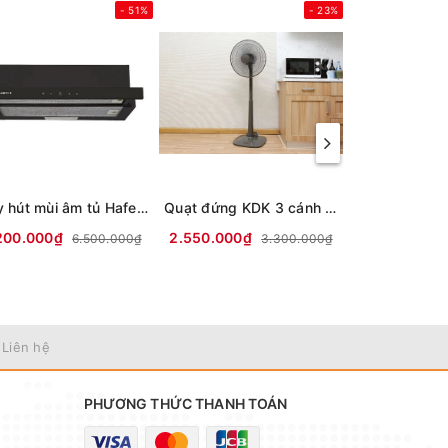
- 51%
- 23%
Máy hút mùi âm tủ Hafele HC-H7031TB
Quạt đứng KDK 3 cánh M40K GY 50W
200.000₫
2.550.000₫
8.500.000₫
6.500.000₫
3.300.000₫
 Liên hệ
PHƯƠNG THỨC THANH TOÁN