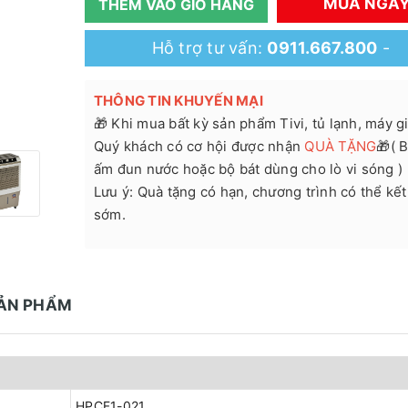
MUA NGA
THÊM VÀO GIỎ HÀNG
Hỗ trợ tư vấn:
0911.667.800
-
THÔNG TIN KHUYẾN MẠI
🎁 Khi mua bất kỳ sản phẩm Tivi, tủ lạnh, máy giặ
Quý khách có cơ hội được nhận
QUÀ TẶNG
🎁( B
ấm đun nước hoặc bộ bát dùng cho lò vi sóng )
Lưu ý: Quà tặng có hạn, chương trình có thể kết
sớm.
SẢN PHẨM
HPCF1-021