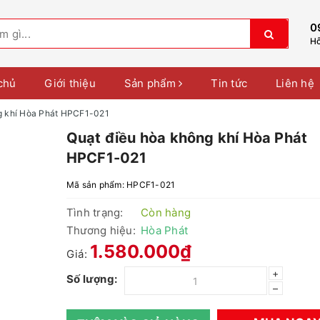
0
Hỗ
chủ
Giới thiệu
Sản phẩm
Tin tức
Liên hệ
g khí Hòa Phát HPCF1-021
Quạt điều hòa không khí Hòa Phát
HPCF1-021
Mã sản phẩm:
HPCF1-021
Tình trạng:
Còn hàng
Thương hiệu:
Hòa Phát
1.580.000₫
Giá:
+
Số lượng:
–