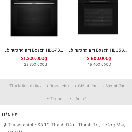
Lò nướng âm Bosch HBG7341B1 71 lít
Lò nướng âm Bosch HBG536ES3 71 lít
21.200.000₫
12.800.000₫
25.600.000₫
15.400.000₫
Tìm kiếm nhiều:
• Trang chủ
• Giới thiệu
• Sản phẩm
• Tin tức
• Liên hệ
LIÊN HỆ
Trụ sở chính: Số 1C Thanh Đàm, Thanh Trì, Hoàng Mai,