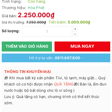
Tình trạng:
Còn hàng
Thương hiệu:
Hòa Phát
2.250.000₫
Giá bán:
Tiết kiệm:
5.000.000₫
7.250.000₫
Giá thị trường:
+
Số lượng:
–
MUA NGAY
THÊM VÀO GIỎ HÀNG
Hỗ trợ tư vấn:
0911.667.800
-
THÔNG TIN KHUYẾN MẠI
🎁 Khi mua bất kỳ sản phẩm Tivi, tủ lạnh, máy giặt... Quý
khách có cơ hội được nhận
QUÀ TẶNG
🎁( Bàn là, ấm đun
nước hoặc bộ bát dùng cho lò vi sóng )
Lưu ý: Quà tặng có hạn, chương trình có thể kết thúc
sớm.