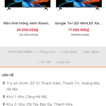
Màn hình thông minh Xiaomi 4K 85 inch Smart Display S L85MC-STWN (Mới 2026)
Google Tivi QD-MiniLED Xiaomi S 4K 75 inch L75MC-SSEA (Mới 2026)
26.000.000₫
17.500.000₫
32.000.000₫
19.800.000₫
Tìm kiếm nhiều:
• Trang chủ
• Giới thiệu
• Sản phẩm
• Tin tức
• Liên hệ
LIÊN HỆ
Trụ sở chính: Số 1C Thanh Đàm, Thanh Trì, Hoàng Mai,
Hà Nội
Kho 1: Kho Cảng Hà Nội
Kho 2: Khu CN Tây Bắc Ga, Thanh Hóa