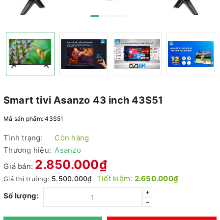
Smart tivi Asanzo 43 inch 43S51
Mã sản phẩm:
43S51
Tình trạng:
Còn hàng
Thương hiệu:
Asanzo
2.850.000₫
Giá bán:
Tiết kiệm:
2.650.000₫
5.500.000₫
Giá thị trường:
+
Số lượng:
–