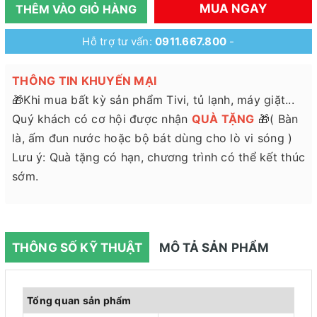
MUA NGAY
THÊM VÀO GIỎ HÀNG
Hỗ trợ tư vấn:
0911.667.800
-
THÔNG TIN KHUYẾN MẠI
🎁Khi mua bất kỳ sản phẩm Tivi, tủ lạnh, máy giặt...
Quý khách có cơ hội được nhận
QUÀ TẶNG
🎁( Bàn
là, ấm đun nước hoặc bộ bát dùng cho lò vi sóng )
Lưu ý: Quà tặng có hạn, chương trình có thể kết thúc
sớm.
THÔNG SỐ KỸ THUẬT
MÔ TẢ SẢN PHẨM
Tổng quan sản phẩm