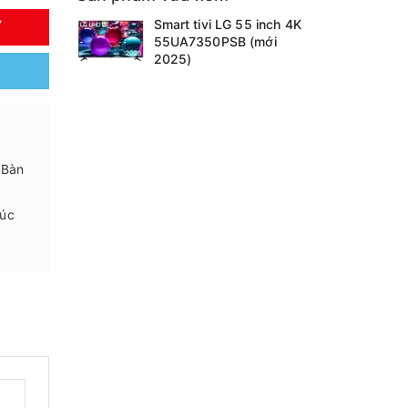
Smart tivi LG 55 inch 4K
Y
55UA7350PSB (mới
2025)
 Bàn
húc