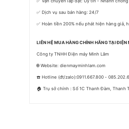
✅ Vận chuyển lắp đặt: Uy tín - Nhanh chóng
✅ Dịch vụ sau bán hàng: 24/7
✅ Hoàn tiền 200% nếu phát hiện hàng giả, 
LIÊN HỆ MUA HÀNG CHÍNH HÃNG TẠI ĐIỆN
Công ty TNHH Điện máy Minh Lâm
🌐 Website: dienmayminhlam.com
☎️ Hotline (đt/zalo):0911.667.800 - 085.202.
🏠 Trụ sở chính : Số 1C Thanh Đàm, Thanh T