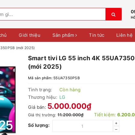
0
Hỗ
chủ
Giới thiệu
Sản phẩm
Tin tức
Liên hệ
A7350PSB (mới 2025)
Smart tivi LG 55 inch 4K 55UA735
(mới 2025)
Mã sản phẩm:
55UA7350PSB
Tình trạng:
Còn hàng
Thương hiệu:
LG
5.000.000₫
Giá bán:
Tiết kiệm:
6.200.
11.200.000₫
Giá thị trường:
+
Số lượng:
–