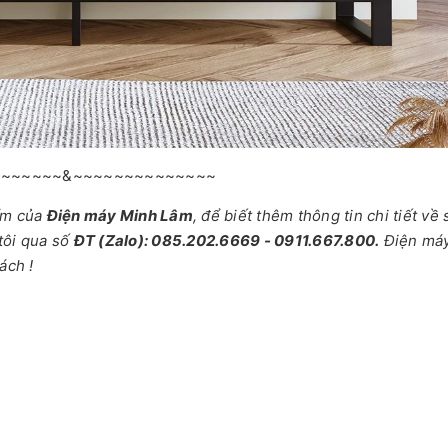
~~~~~~~&~~~~~~~~~~~~~~
ẩm của
Điện máy Minh Lâm
, để biết thêm thông tin chi tiết về
tôi qua số
ĐT (Zalo): 085.202.6669 - 0911.667.800.
Điện má
ách !