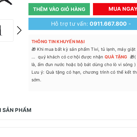
MUA NGA
THÊM VÀO GIỎ HÀNG
Hỗ trợ tư vấn:
0911.667.800
-
THÔNG TIN KHUYẾN MẠI
🎁 Khi mua bất kỳ sản phẩm Tivi, tủ lạnh, máy giặt
... quý khách có cơ hội được nhận
QUÀ TẶNG
🎁(
là, ấm đun nước hoặc bộ bát dùng cho lò vi sóng )
Lưu ý: Quà tặng có hạn, chương trình có thể kết t
sớm.
N SẢN PHẨM