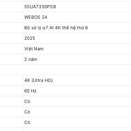
55UA7350PSB
WEBOS 24
Bộ xử lý α7 AI 4K thế hệ thứ 8
2025
Việt Nam
2 năm
4K (Ultra HD)
60 Hz
Có
Có
Có