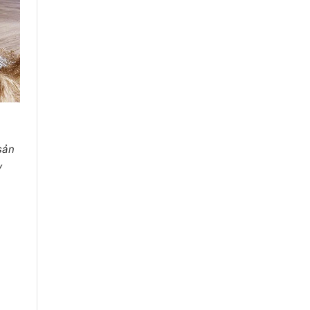
 sản
y