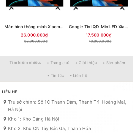
Màn hình thông minh Xiaomi 4K 85 inch Smart Display S L85MC-STWN (Mới 2026)
Google Tivi QD-MiniLED Xiaomi S 4K 75 inch L75MC-SSEA (Mới 2026)
26.000.000₫
17.500.000₫
32.000.000₫
19.800.000₫
Tìm kiếm nhiều:
• Trang chủ
• Giới thiệu
• Sản phẩm
• Tin tức
• Liên hệ
LIÊN HỆ
Trụ sở chính: Số 1C Thanh Đàm, Thanh Trì, Hoàng Mai,
Hà Nội
Kho 1: Kho Cảng Hà Nội
Kho 2: Khu CN Tây Bắc Ga, Thanh Hóa