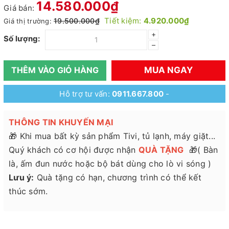
14.580.000₫
Giá bán:
Tiết kiệm:
4.920.000₫
19.500.000₫
Giá thị trường:
+
Số lượng:
–
MUA NGAY
THÊM VÀO GIỎ HÀNG
Hỗ trợ tư vấn:
0911.667.800
-
THÔNG TIN KHUYẾN MẠI
🎁 Khi mua bất kỳ sản phẩm Tivi, tủ lạnh, máy giặt...
Quý khách có cơ hội được nhận
QUÀ TẶNG
🎁( Bàn
là, ấm đun nước hoặc bộ bát dùng cho lò vi sóng )
Lưu ý:
Quà tặng có hạn, chương trình có thể kết
thúc sớm.